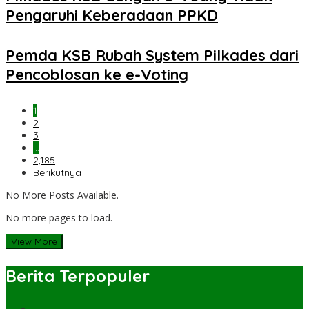
Pengaruhi Keberadaan PPKD
Pemda KSB Rubah System Pilkades dari
Pencoblosan ke e-Voting
1
2
3
…
2,185
Berikutnya
No More Posts Available.
No more pages to load.
View More
Berita Terpopuler