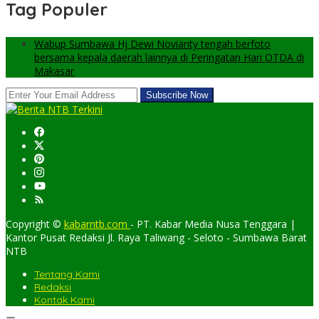
Tag Populer
Wabup Sumbawa Hj Dewi Novianty tengah berfoto
bersama kepala daerah lainnya di Peringatan Hari OTDA di
Makasar
Copyright ©
kabarntb.com
- PT. Kabar Media Nusa Tenggara |
Kantor Pusat Redaksi Jl. Raya Taliwang - Seloto - Sumbawa Barat
NTB
Tentang Kami
Redaksi
Kontak Kami