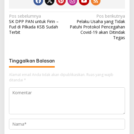
N
Pos sebelumnya
Pos berikutnya
SK DPP PAN untuk Firin –
Pelaku Usaha yang Tidak
a
Fud di Pilkada KSB Sudah
Patuhi Protokol Pencegahan
v
Terbit
Covid-19 akan Ditindak
Tegas
i
g
a
Tinggalkan Balasan
s
i
Alamat email Anda tidak akan dipublikasikan.
Ruas yang wajib
ditandai
*
p
o
s