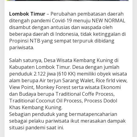
u
n
Lombok Timur
– Perubahan pembatasan daerah
i
n
ditengah pandemi Covid-19 menuju NEW NORMAL
g
disambut dengan antusias dan waspada oleh
M
beberapa daerah di Indonesia, tidak ketinggalan di
e
Propinsi NTB yang sempat terpuruk dibidang
n
u
pariwisata.
j
u
Salah satunya, Desa Wisata Kembang Kuning di
K
Kabupaten Lombok Timur. Desa dengan jumlah
a
penduduk 2.122 jiwa (610 KK) memiliki obyek wisata
m
p
alam berupa Air terjun Sarang Walet, Rice firld view,
u
View Point, Monkey Forest serta wisata Ekonomi
n
dan Budaya berupa Traditional Coffe Process,
g
Traditional Coconut Oil Process, Process Dodol
S
Khas Kembang Kuning.
e
h
Sebagian penduduk yang bermatapencaharian
a
sebagai pelaku pariwisata ikut merasakan dampak
t
situasi pandemi saat ini.