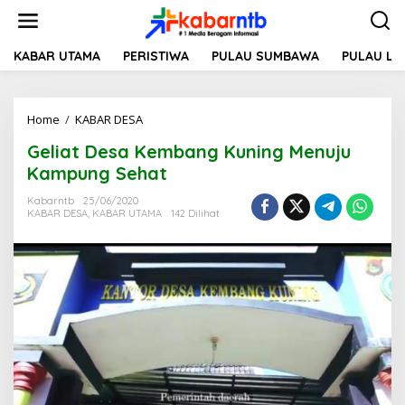
L
e
w
a
KABAR UTAMA
PERISTIWA
PULAU SUMBAWA
PULAU L
t
i
k
Home
/
KABAR DESA
G
e
e
k
Geliat Desa Kembang Kuning Menuju
l
o
i
n
Kampung Sehat
a
t
t
e
Kabarntb
25/06/2020
KABAR DESA
,
KABAR UTAMA
142 Dilihat
D
n
e
s
a
K
e
m
b
a
n
g
K