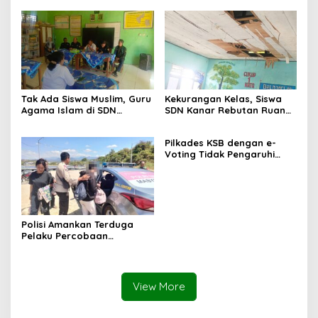
Tak Ada Siswa Muslim, Guru
Kekurangan Kelas, Siswa
Agama Islam di SDN
SDN Kanar Rebutan Ruang
Sampar Maras Terkatung-
Belajar
katung ‎
Pilkades KSB dengan e-
Voting Tidak Pengaruhi
Keberadaan PPKD
Polisi Amankan Terduga
Pelaku Percobaan
Pemerkosaan yang Ancam
Korban dengan Parang
View More