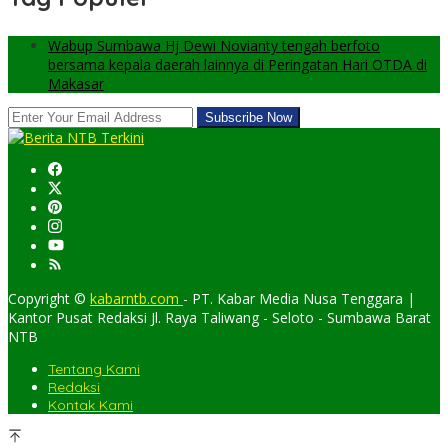
Wabup Sumbawa Hj Dewi Novianty tengah berfoto
bersama kepala daerah lainnya di Peringatan Hari OTDA di
Makasar
Copyright ©
kabarntb.com
- PT. Kabar Media Nusa Tenggara |
Kantor Pusat Redaksi Jl. Raya Taliwang - Seloto - Sumbawa Barat
NTB
Tentang Kami
Redaksi
Kontak Kami