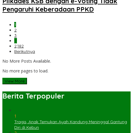
Pilkades KSB dengan e-Voting Tidak
Pengaruhi Keberadaan PPKD
1
2
3
…
2,182
Berikutnya
No More Posts Available.
No more pages to load.
View More
Berita Terpopuler
1
Tragis, Anak Temukan Ayah Kandung Meninggal Gantung
Diri di Kebun
2