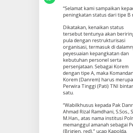
B
“Selamat kami sampaikan kepad
peningkatan status dari tipe B 
Dikatakan, kenaikan status
tersebut tentunya akan beriri
pula dengan restrukturisasi
organisasi, termasuk di dalamn
peyesuaian kepangkatan dan
kebutuhan personel serta
persenjataan. Sebagai Korem
dengan tipe A, maka Komanda
Korem (Danrem) harus merup
Perwira Tinggi (Pati) TNI binta
satu.
“Wabilkhusus kepada Pak Dan
Ahmad Rizal Ramdhani, S.Sos., S
M.Han., atas nama institusi Pol
memanggul amanah sebagai Per
(Brigjen, red),” ucap Kapolda.