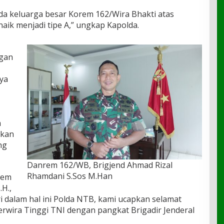
a keluarga besar Korem 162/Wira Bhakti atas
naik menjadi tipe A,” ungkap Kapolda.
ngan
ya
n
akan
ng
Danrem 162/WB, Brigjend Ahmad Rizal
Rhamdani S.Sos M.Han
rem
.H.,
ri dalam hal ini Polda NTB, kami ucapkan selamat
wira Tinggi TNI dengan pangkat Brigadir Jenderal