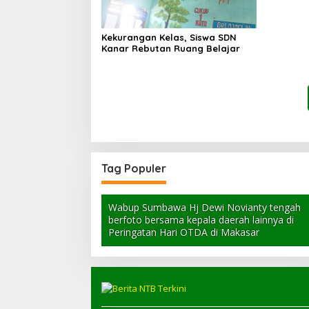
Kekurangan Kelas, Siswa SDN
Kanar Rebutan Ruang Belajar
Tag Populer
Wabup Sumbawa Hj Dewi Novianty tengah
berfoto bersama kepala daerah lainnya di
Peringatan Hari OTDA di Makasar