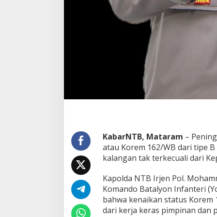
e
n
a
i
k
a
n
P
a
n
g
k
a
t
D
a
KabarNTB, Mataram
– Pening
n
atau Korem 162/WB dari tipe B 
r
kalangan tak terkecuali dari K
e
m
Kapolda NTB Irjen Pol. Mohamm
1
6
Komando Batalyon Infanteri (Y
2
bahwa kenaikan status Korem 
/
dari kerja keras pimpinan dan
W