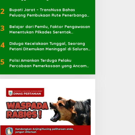
2
Bupati Jarot – TransNusa Bahas
Peluang Pembukaan Rute Penerbangan
Baru di Bandara Sultan Muhammad
3
Kaharuddin
Belajar dari Pemilu, Faktor Pengawasan
Menentukan Pilkades Serentak
Berlangsung Sukses
4
Diduga Kecelakaan Tunggal, Seorang
Petani Ditemukan Meninggal di Saluran
Irigasi
5
Polisi Amankan Terduga Pelaku
Percobaan Pemerkosaan yang Ancam
Korban dengan Parang