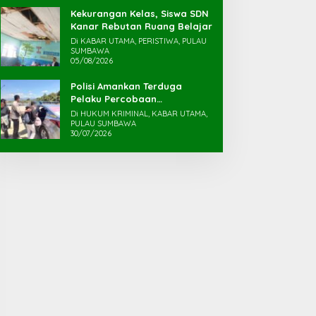
Kekurangan Kelas, Siswa SDN
Kanar Rebutan Ruang Belajar
Di KABAR UTAMA, PERISTIWA, PULAU
SUMBAWA
05/08/2026
Polisi Amankan Terduga
Pelaku Percobaan
Pemerkosaan yang Ancam
Di HUKUM KRIMINAL, KABAR UTAMA,
Korban dengan Parang
PULAU SUMBAWA
30/07/2026