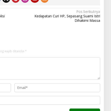
Pos berikutnya
isi
Kedapatan Curi HP, Sepasang Suami Istri
Dihakimi Massa
ng wajib ditandai
*