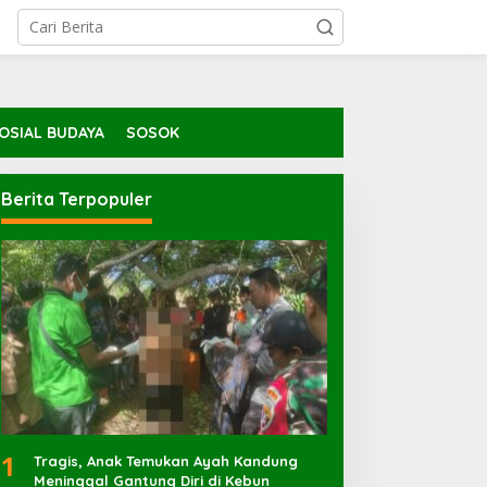
OSIAL BUDAYA
SOSOK
Berita Terpopuler
1
Tragis, Anak Temukan Ayah Kandung
Meninggal Gantung Diri di Kebun