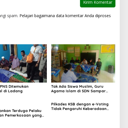
angi spam.
Pelajari bagaimana data komentar Anda diproses
 PNS Ditemukan
Tak Ada Siswa Muslim, Guru
l di Ladang
Agama Islam di SDN Sampar
Maras Terkatung-katung ‎
Pilkades KSB dengan e-Voting
Tidak Pengaruhi Keberadaan
mankan Terduga Pelaku
PPKD
an Pemerkosaan yang
orban dengan Parang