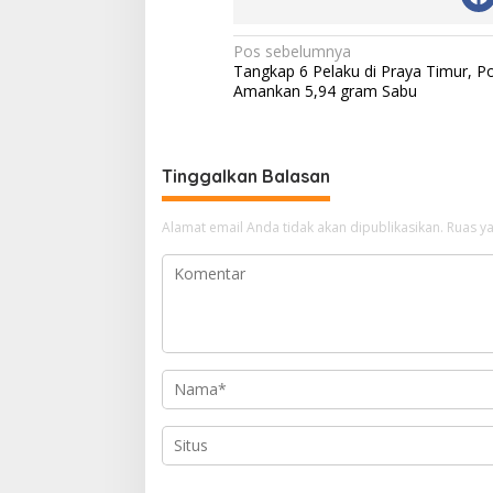
N
Pos sebelumnya
Tangkap 6 Pelaku di Praya Timur, Pol
a
Amankan 5,94 gram Sabu
v
i
g
Tinggalkan Balasan
a
Alamat email Anda tidak akan dipublikasikan.
Ruas ya
s
i
p
o
s