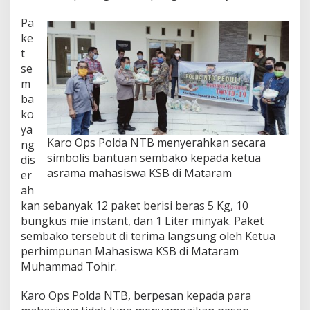
A
s
Pa
r
ke
a
t
m
se
a
M
m
a
ba
h
ko
a
ya
s
Karo Ops Polda NTB menyerahkan secara
ng
i
simbolis bantuan sembako kepada ketua
s
dis
w
asrama mahasiswa KSB di Mataram
er
a
ah
K
kan sebanyak 12 paket berisi beras 5 Kg, 10
S
B
bungkus mie instant, dan 1 Liter minyak. Paket
sembako tersebut di terima langsung oleh Ketua
perhimpunan Mahasiswa KSB di Mataram
Muhammad Tohir.
Karo Ops Polda NTB, berpesan kepada para