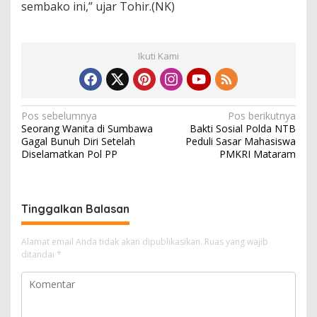
sembako ini,” ujar Tohir.(NK)
Ikuti Kami
N
Pos sebelumnya
Pos berikutnya
Seorang Wanita di Sumbawa
Bakti Sosial Polda NTB
a
Gagal Bunuh Diri Setelah
Peduli Sasar Mahasiswa
v
Diselamatkan Pol PP
PMKRI Mataram
i
g
Tinggalkan Balasan
a
s
Alamat email Anda tidak akan dipublikasikan.
Ruas yang wajib
i
ditandai
*
p
o