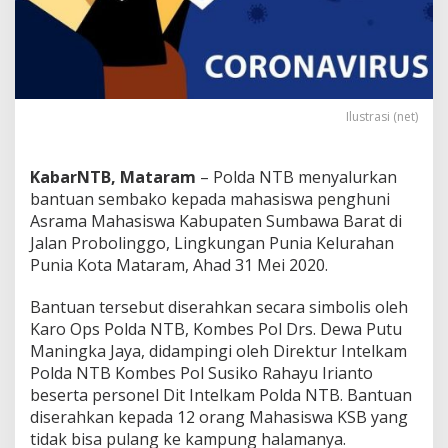
n
t
u
a
n
S
e
Ilustrasi (net)
m
b
a
KabarNTB, Mataram
– Polda NTB menyalurkan
k
bantuan sembako kepada mahasiswa penghuni
o
Asrama Mahasiswa Kabupaten Sumbawa Barat di
u
Jalan Probolinggo, Lingkungan Punia Kelurahan
n
t
Punia Kota Mataram, Ahad 31 Mei 2020.
u
k
Bantuan tersebut diserahkan secara simbolis oleh
P
Karo Ops Polda NTB, Kombes Pol Drs. Dewa Putu
e
Maningka Jaya, didampingi oleh Direktur Intelkam
n
g
Polda NTB Kombes Pol Susiko Rahayu Irianto
h
beserta personel Dit Intelkam Polda NTB. Bantuan
u
diserahkan kepada 12 orang Mahasiswa KSB yang
n
tidak bisa pulang ke kampung halamanya.
i