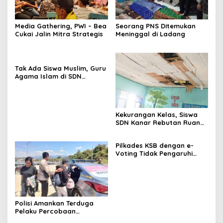
Media Gathering, PWI – Bea
Seorang PNS Ditemukan
Cukai Jalin Mitra Strategis
Meninggal di Ladang
Tak Ada Siswa Muslim, Guru
Agama Islam di SDN
Sampar Maras Terkatung-
katung ‎
Kekurangan Kelas, Siswa
SDN Kanar Rebutan Ruang
Belajar
Pilkades KSB dengan e-
Voting Tidak Pengaruhi
Keberadaan PPKD
Polisi Amankan Terduga
Pelaku Percobaan
Pemerkosaan yang Ancam