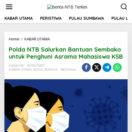
L
e
w
a
KABAR UTAMA
PERISTIWA
PULAU SUMBAWA
PULAU L
t
i
k
Home
/
KABAR UTAMA
P
e
o
k
Polda NTB Salurkan Bantuan Sembako
l
o
d
n
untuk Penghuni Asrama Mahasiswa KSB
a
t
N
e
Kabarntb
01/06/2020
KABAR UTAMA
,
SOSIAL BUDAYA
108 Dilihat
T
n
B
S
a
l
u
r
k
a
n
B
a