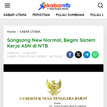
L
e
w
a
KABAR UTAMA
PERISTIWA
PULAU SUMBAWA
PULAU L
t
i
k
Home
/
KABAR UTAMA
S
e
o
k
Songsong New Normal, Begini Sistem
n
o
g
n
Kerja ASN di NTB
s
t
o
e
Kabarntb
24/06/2020
KABAR UTAMA
,
PULAU LOMBOK
467 Dilihat
n
n
g
N
e
w
N
o
r
m
a
l
,