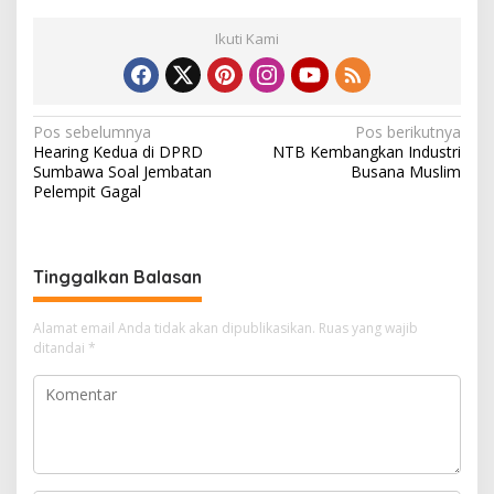
Ikuti Kami
N
Pos sebelumnya
Pos berikutnya
Hearing Kedua di DPRD
NTB Kembangkan Industri
a
Sumbawa Soal Jembatan
Busana Muslim
v
Pelempit Gagal
i
g
Tinggalkan Balasan
a
s
Alamat email Anda tidak akan dipublikasikan.
Ruas yang wajib
i
ditandai
*
p
o
s