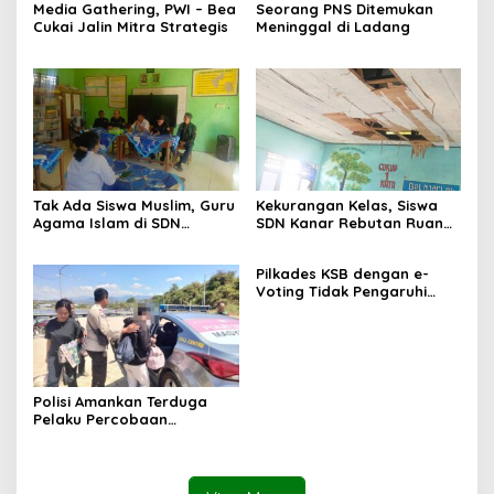
Media Gathering, PWI – Bea
Seorang PNS Ditemukan
Cukai Jalin Mitra Strategis
Meninggal di Ladang
Tak Ada Siswa Muslim, Guru
Kekurangan Kelas, Siswa
Agama Islam di SDN
SDN Kanar Rebutan Ruang
Sampar Maras Terkatung-
Belajar
katung ‎
Pilkades KSB dengan e-
Voting Tidak Pengaruhi
Keberadaan PPKD
Polisi Amankan Terduga
Pelaku Percobaan
Pemerkosaan yang Ancam
Korban dengan Parang