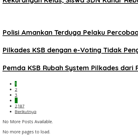
Polisi Amankan Terduga Pelaku Percob
Pilkades KSB dengan e-Voting Tidak Pe
Pemda KSB Rubah System Pilkades dari 
1
2
3
…
2,187
Berikutnya
No More Posts Available.
No more pages to load.