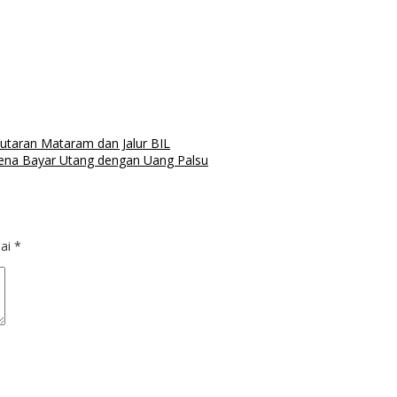
putaran Mataram dan Jalur BIL
na Bayar Utang dengan Uang Palsu
dai
*