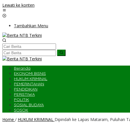
Lewati ke konten
Tambahkan Menu
Beranda
EKONOMI BISNIS
HUKUM KRIMINAL
PEMERINTAHAN
PENDIDIKAN
PERISTIWA
POLITIK
SOSIAL BUDAYA
SOSOK
Home
/
HUKUM KRIMINAL
Dipindah ke Lapas Mataram, Puluhan Ta