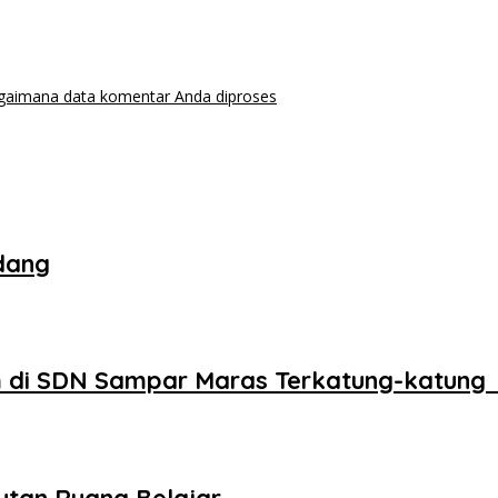
agaimana data komentar Anda diproses
dang
 di SDN Sampar Maras Terkatung-katung 
utan Ruang Belajar