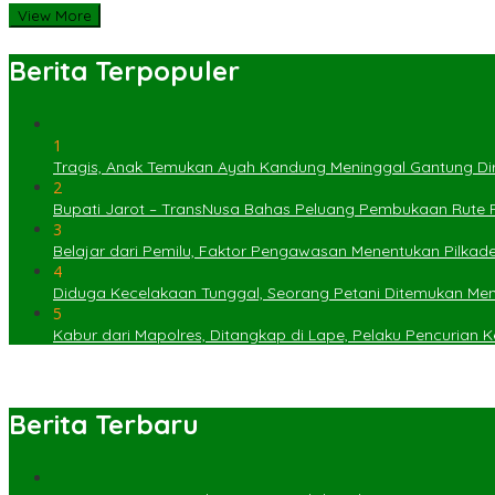
View More
Berita Terpopuler
1
Tragis, Anak Temukan Ayah Kandung Meninggal Gantung Dir
2
Bupati Jarot – TransNusa Bahas Peluang Pembukaan Rute
3
Belajar dari Pemilu, Faktor Pengawasan Menentukan Pilkad
4
Diduga Kecelakaan Tunggal, Seorang Petani Ditemukan Menin
5
Kabur dari Mapolres, Ditangkap di Lape, Pelaku Pencurian
Berita Terbaru