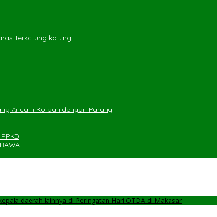
ras Terkatung-katung ‎
yang Ancam Korban dengan Parang
n PPKD
UMBAWA
pala daerah lainnya di Peringatan Hari OTDA di Makasar