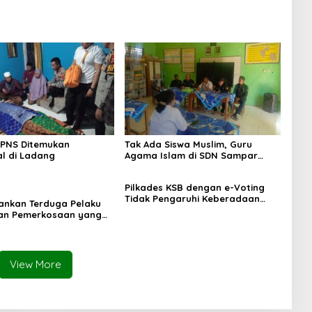
 PNS Ditemukan
Tak Ada Siswa Muslim, Guru
l di Ladang
Agama Islam di SDN Sampar
Maras Terkatung-katung ‎
Pilkades KSB dengan e-Voting
Tidak Pengaruhi Keberadaan
mankan Terduga Pelaku
PPKD
an Pemerkosaan yang
orban dengan Parang
View More