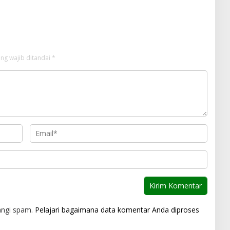
ng wajib ditandai
*
angi spam.
Pelajari bagaimana data komentar Anda diproses