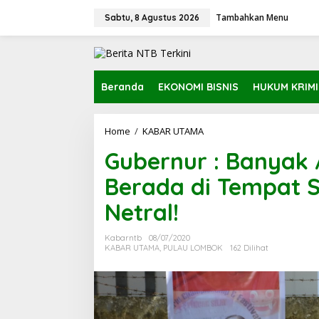
L
Tambahkan Menu
e
Sabtu, 8 Agustus 2026
w
a
t
i
k
Beranda
EKONOMI BISNIS
HUKUM KRIM
e
k
o
Home
/
KABAR UTAMA
G
n
u
t
Gubernur : Banyak 
b
e
e
n
Berada di Tempat 
r
n
Netral!
u
r
:
Kabarntb
08/07/2020
B
KABAR UTAMA
,
PULAU LOMBOK
162 Dilihat
a
n
y
a
k