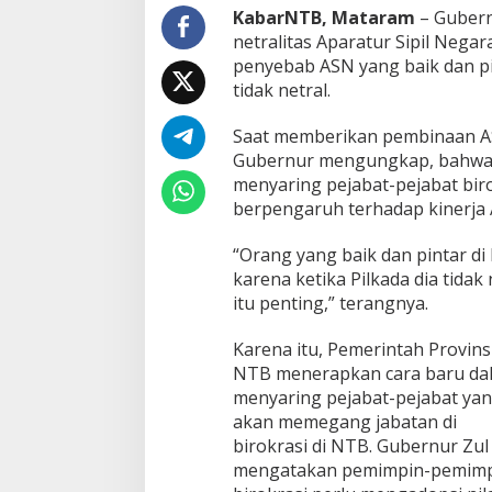
d
KabarNTB, Mataram
– Gubern
a
netralitas Aparatur Sipil Nega
d
penyebab ASN yang baik dan p
i
tidak netral.
T
e
m
Saat memberikan pembinaan ASN
p
Gubernur mengungkap, bahwa n
a
menyaring pejabat-pejabat biro
t
berpengaruh terhadap kinerja
S
e
m
“Orang yang baik dan pintar di
e
karena ketika Pilkada dia tidak 
s
itu penting,” terangnya.
t
i
n
Karena itu, Pemerintah Provins
y
NTB menerapkan cara baru da
a
menyaring pejabat-pejabat ya
k
akan memegang jabatan di
a
birokrasi di NTB. Gubernur Zul
r
e
mengatakan pemimpin-pemimp
n