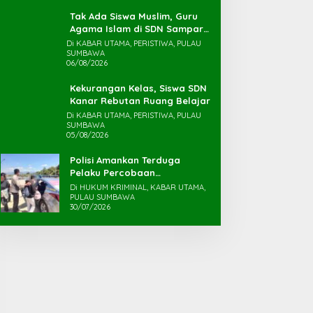
Tak Ada Siswa Muslim, Guru
Agama Islam di SDN Sampar
Maras Terkatung-katung ‎
Di KABAR UTAMA, PERISTIWA, PULAU
SUMBAWA
06/08/2026
Kekurangan Kelas, Siswa SDN
Kanar Rebutan Ruang Belajar
Di KABAR UTAMA, PERISTIWA, PULAU
SUMBAWA
05/08/2026
Polisi Amankan Terduga
Pelaku Percobaan
Pemerkosaan yang Ancam
Di HUKUM KRIMINAL, KABAR UTAMA,
Korban dengan Parang
PULAU SUMBAWA
30/07/2026