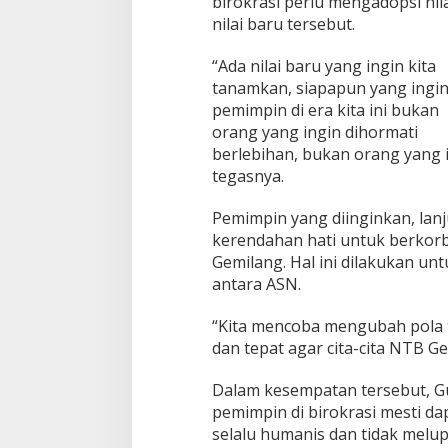
birokrasi perlu mengadopsi nila
a
nilai baru tersebut.
T
i
“Ada nilai baru yang ingin kita
d
a
tanamkan, siapapun yang ingin 
k
pemimpin di era kita ini bukan
N
orang yang ingin dihormati
e
berlebihan, bukan orang yang i
t
r
tegasnya.
a
l
Pemimpin yang diinginkan, lanj
!
kerendahan hati untuk berkor
Gemilang. Hal ini dilakukan un
antara ASN.
“Kita mencoba mengubah pola t
dan tepat agar cita-cita NTB G
Dalam kesempatan tersebut, 
pemimpin di birokrasi mesti 
selalu humanis dan tidak melu