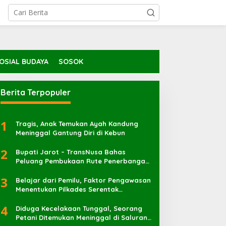
OSIAL BUDAYA
SOSOK
Berita Terpopuler
1
Tragis, Anak Temukan Ayah Kandung
Meninggal Gantung Diri di Kebun
2
Bupati Jarot – TransNusa Bahas
Peluang Pembukaan Rute Penerbangan
Baru di Bandara Sultan Muhammad
3
Kaharuddin
Belajar dari Pemilu, Faktor Pengawasan
Menentukan Pilkades Serentak
Berlangsung Sukses
4
Diduga Kecelakaan Tunggal, Seorang
Petani Ditemukan Meninggal di Saluran