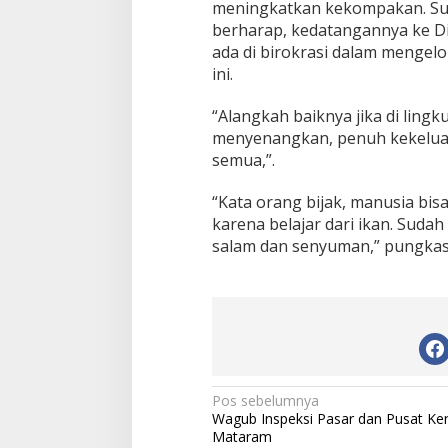
meningkatkan kekompakan. Sud
berharap, kedatangannya ke D
ada di birokrasi dalam mengelol
ini.
“Alangkah baiknya jika di ling
menyenangkan, penuh kekeluar
semua,”.
“Kata orang bijak, manusia bis
karena belajar dari ikan. Sudah
salam dan senyuman,” pungkas
N
Pos sebelumnya
Wagub Inspeksi Pasar dan Pusat Ke
a
Mataram