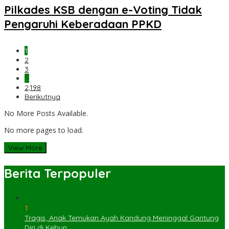
Pilkades KSB dengan e-Voting Tidak
Pengaruhi Keberadaan PPKD
1
2
3
…
2,198
Berikutnya
No More Posts Available.
No more pages to load.
View More
Berita Terpopuler
1
Tragis, Anak Temukan Ayah Kandung Meninggal Gantung
Diri di Kebun