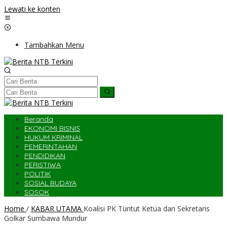
Lewati ke konten
Tambahkan Menu
Beranda
EKONOMI BISNIS
HUKUM KRIMINAL
PEMERINTAHAN
PENDIDIKAN
PERISTIWA
POLITIK
SOSIAL BUDAYA
SOSOK
Home
/
KABAR UTAMA
Koalisi PK Tuntut Ketua dan Sekretaris
Golkar Sumbawa Mundur