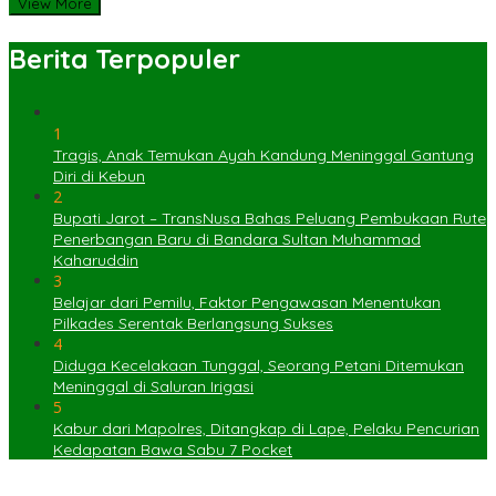
View More
Berita Terpopuler
1
Tragis, Anak Temukan Ayah Kandung Meninggal Gantung
Diri di Kebun
2
Bupati Jarot – TransNusa Bahas Peluang Pembukaan Rute
Penerbangan Baru di Bandara Sultan Muhammad
Kaharuddin
3
Belajar dari Pemilu, Faktor Pengawasan Menentukan
Pilkades Serentak Berlangsung Sukses
4
Diduga Kecelakaan Tunggal, Seorang Petani Ditemukan
Meninggal di Saluran Irigasi
5
Kabur dari Mapolres, Ditangkap di Lape, Pelaku Pencurian
Kedapatan Bawa Sabu 7 Pocket