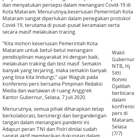
dan menyatukan persepsi dalam menangani Covid-19 di
Kota Mataram. Menurutnya,keseriusan Pemerintah Kota
Mataram sangat diperlukan dalam penegakan protokol
Covid-19, terutama di pusat-pusat keramaian serta
secara masif melakukan tracing.
“Kita mohon keseriusan Pemerintah Kota
Mataram untuk betul-betul menangani
Wakil
pendisiplinan masyarakat ini dengan baik,
Gubernur
melakukan traking dan test masif. Semakin
NTB, Hj
banyak yang terjaring, maka semakin banyak
Sitti
yang bisa kita lindungi,” ujar Wagub pada
Rohmi
konferensi pers bersama Pimpinan Redaksi
Djalillah
Media dan wartawan di ruang Anggrek
berbicara
Kantor Gubernur, Selasa, 7 Juli 2020.
dalam
konfrensi
Menurutnya, semua pihak diharapkan tetap
pers di
berkolaborasi, bersinergi dan bergandengan
Mataram,
tangan dalam menangani pandemi ini.
Selasa
Adapun peran TNI dan Polri dinilai sudah
(7/7)
sangat aktif memberikan dukungan dalam