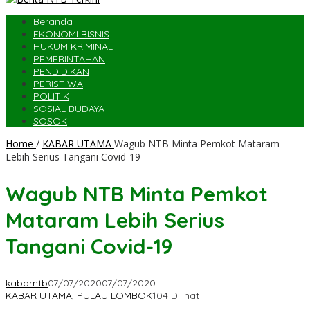
Beranda
EKONOMI BISNIS
HUKUM KRIMINAL
PEMERINTAHAN
PENDIDIKAN
PERISTIWA
POLITIK
SOSIAL BUDAYA
SOSOK
Home
/
KABAR UTAMA
Wagub NTB Minta Pemkot Mataram
Lebih Serius Tangani Covid-19
Wagub NTB Minta Pemkot
Mataram Lebih Serius
Tangani Covid-19
kabarntb
07/07/2020
07/07/2020
KABAR UTAMA
,
PULAU LOMBOK
104 Dilihat