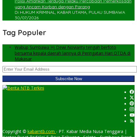
Polisi Amankan Terduga Pelaku Percobaan Pemerkosaan
yang Ancam Korban dengan Parang
Di HUKUM KRIMINAL, KABAR UTAMA, PULAU SUMBAWA
30/07/2026
Tag Populer
Wabup Sumbawa Hj Dewi Novianty tengah berfoto
bersama kepala daerah lainnya di Peringatan Hari OTDA di
Makasar
Copyright ©
kabarntb.com
- PT. Kabar Media Nusa Tenggara |