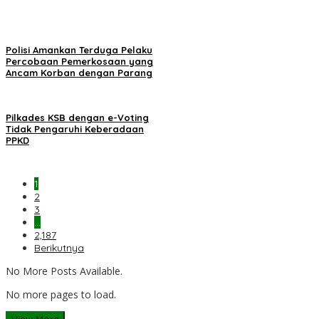
Polisi Amankan Terduga Pelaku
Percobaan Pemerkosaan yang
Ancam Korban dengan Parang
Pilkades KSB dengan e-Voting
Tidak Pengaruhi Keberadaan
PPKD
1
2
3
…
2,187
Berikutnya
No More Posts Available.
No more pages to load.
View More