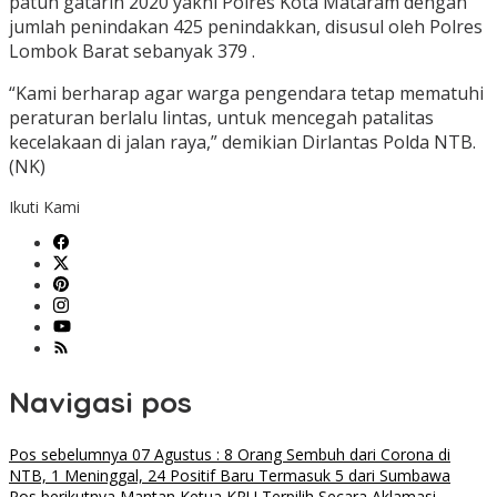
patuh gatarin 2020 yakni Polres Kota Mataram dengan
jumlah penindakan 425 penindakkan, disusul oleh Polres
Lombok Barat sebanyak 379 .
“Kami berharap agar warga pengendara tetap mematuhi
peraturan berlalu lintas, untuk mencegah patalitas
kecelakaan di jalan raya,” demikian Dirlantas Polda NTB.
(NK)
Ikuti Kami
Navigasi pos
Pos sebelumnya
07 Agustus : 8 Orang Sembuh dari Corona di
NTB, 1 Meninggal, 24 Positif Baru Termasuk 5 dari Sumbawa
Pos berikutnya
Mantan Ketua KPU Terpilih Secara Aklamasi