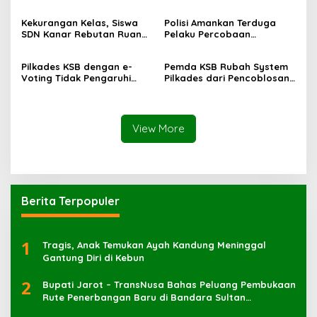
Kekurangan Kelas, Siswa
Polisi Amankan Terduga
SDN Kanar Rebutan Ruang
Pelaku Percobaan
Belajar
Pemerkosaan yang Ancam
Korban dengan Parang
Pilkades KSB dengan e-
Pemda KSB Rubah System
Voting Tidak Pengaruhi
Pilkades dari Pencoblosan
Keberadaan PPKD
ke e-Voting
View More
Berita Terpopuler
1
Tragis, Anak Temukan Ayah Kandung Meninggal
Gantung Diri di Kebun
2
Bupati Jarot – TransNusa Bahas Peluang Pembukaan
Rute Penerbangan Baru di Bandara Sultan
Muhammad Kaharuddin