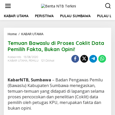
L
e
w
a
KABAR UTAMA
PERISTIWA
PULAU SUMBAWA
PULAU L
t
i
k
Home
/
KABAR UTAMA
T
e
e
k
Temuan Bawaslu di Proses Coklit Data
m
o
u
n
Pemilih Fakta, Bukan Opini!
a
t
n
e
Kabarntb
13/08/2020
KABAR UTAMA
,
PEMILU
121 Dilihat
B
n
a
w
a
KabarNTB, Sumbawa
– Badan Pengawas Pemilu
s
l
(Bawaslu) Kabupaten Sumbawa menegaskan,
u
temuan-temuan yang didapati di lapangan selama
d
proses pencocokan dan penelitian (Coklit) data
i
pemilih oleh petugas KPU, merupakan fakta dan
P
bukan opini.
r
o