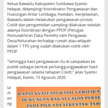
s
Ketua Bawaslu Kabupaten Sumbawa Syamsi
e
hidayat, didampingi Koordinator Pengawasan dan
s
Hubungan Antar Lembaga, Hamdan, menjelaskan,
C
Bawaslu dalam melakukan pengawasan proses
o
k
Coklit dan pengambilan sampling dilakukan setelah
l
adanya Koordinasi dengan PPDP (Petugas
i
Pemutakhiran Data Pemilih) oleh Pengawas
t
Desa/Kelurahan terhadap rumah atau wilayah
D
a
dalam 1 TPS yang sudah dilakukan coklit oleh
t
PPDP.
a
P
“Sehingga hasil pengawasan itu di sampaikan ke
e
publik sebagai bentuk pertanggungjawaban hasil
m
i
pengawasan selama tahapan Coklit,” jelas Syamsi
l
Hidayat, Kamis, 13 Agusuts 2020.
i
h
Ia
F
m
a
k
en
t
eg
a