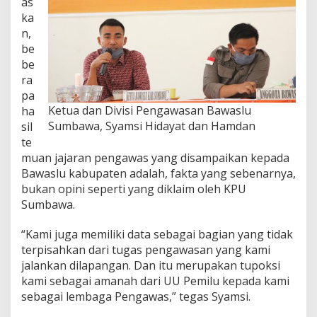
as
,
ka
B
n,
u
k
be
a
be
n
ra
O
pa
p
Ketua dan Divisi Pengawasan Bawaslu
i
ha
n
Sumbawa, Syamsi Hidayat dan Hamdan
sil
i
te
!
muan jajaran pengawas yang disampaikan kepada
Bawaslu kabupaten adalah, fakta yang sebenarnya,
bukan opini seperti yang diklaim oleh KPU
Sumbawa.
“Kami juga memiliki data sebagai bagian yang tidak
terpisahkan dari tugas pengawasan yang kami
jalankan dilapangan. Dan itu merupakan tupoksi
kami sebagai amanah dari UU Pemilu kepada kami
sebagai lembaga Pengawas,” tegas Syamsi.