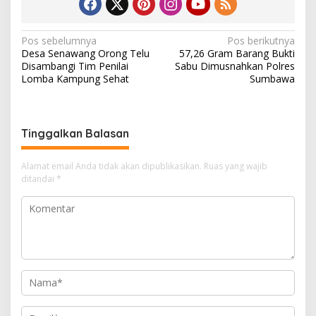
N
Pos sebelumnya
Pos berikutnya
Desa Senawang Orong Telu
57,26 Gram Barang Bukti
a
Disambangi Tim Penilai
Sabu Dimusnahkan Polres
v
Lomba Kampung Sehat
Sumbawa
i
g
Tinggalkan Balasan
a
s
Alamat email Anda tidak akan dipublikasikan.
Ruas yang wajib
i
ditandai
*
p
o
s