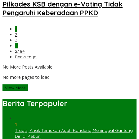
Pilkades KSB dengan e-Voting Tidak
Pengaruhi Keberadaan PPKD
1
2
3
…
2,184
Berikutnya
No More Posts Available.
No more pages to load.
View More
Berita Terpopuler
1
Tragis, Anak Temukan Ayah Kandung Meninggal Gantung
Diri di Kebun