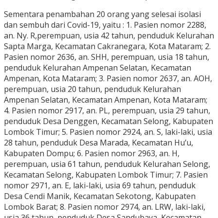
Sementara penambahan 20 orang yang selesai isolasi
dan sembuh dari Covid-19, yaitu : 1. Pasien nomor 2288,
an. Ny. R,perempuan, usia 42 tahun, penduduk Kelurahan
Sapta Marga, Kecamatan Cakranegara, Kota Mataram; 2.
Pasien nomor 2636, an. SHH, perempuan, usia 18 tahun,
penduduk Kelurahan Ampenan Selatan, Kecamatan
Ampenan, Kota Mataram; 3. Pasien nomor 2637, an. AOH,
perempuan, usia 20 tahun, penduduk Kelurahan
Ampenan Selatan, Kecamatan Ampenan, Kota Mataram;
4. Pasien nomor 2917, an. PL, perempuan, usia 29 tahun,
penduduk Desa Denggen, Kecamatan Selong, Kabupaten
Lombok Timur; 5. Pasien nomor 2924, an. S, laki-laki, usia
28 tahun, penduduk Desa Marada, Kecamatan Hu’u,
Kabupaten Dompu; 6. Pasien nomor 2963, an. H,
perempuan, usia 61 tahun, penduduk Kelurahan Selong,
Kecamatan Selong, Kabupaten Lombok Timur; 7. Pasien
nomor 2971, an. E, laki-laki, usia 69 tahun, penduduk
Desa Cendi Manik, Kecamatan Sekotong, Kabupaten
Lombok Barat; 8. Pasien nomor 2974, an. LRW, laki-laki,
usia 36 tahun, penduduk Desa Sandubaya, Kecamatan