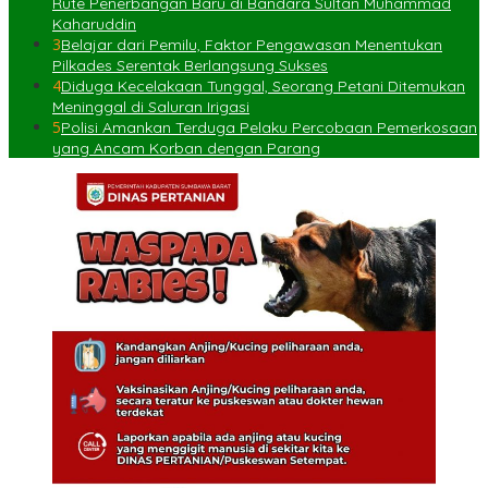
Rute Penerbangan Baru di Bandara Sultan Muhammad
Kaharuddin
3
Belajar dari Pemilu, Faktor Pengawasan Menentukan
Pilkades Serentak Berlangsung Sukses
4
Diduga Kecelakaan Tunggal, Seorang Petani Ditemukan
Meninggal di Saluran Irigasi
5
Polisi Amankan Terduga Pelaku Percobaan Pemerkosaan
yang Ancam Korban dengan Parang