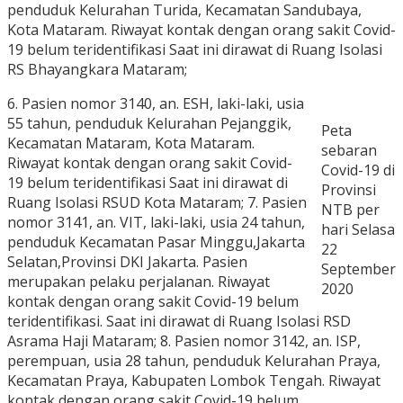
penduduk Kelurahan Turida, Kecamatan Sandubaya,
Kota Mataram. Riwayat kontak dengan orang sakit Covid-
19 belum teridentifikasi Saat ini dirawat di Ruang Isolasi
RS Bhayangkara Mataram;
6. Pasien nomor 3140, an. ESH, laki-laki, usia
55 tahun, penduduk Kelurahan Pejanggik,
Peta
Kecamatan Mataram, Kota Mataram.
sebaran
Riwayat kontak dengan orang sakit Covid-
Covid-19 di
19 belum teridentifikasi Saat ini dirawat di
Provinsi
Ruang Isolasi RSUD Kota Mataram; 7. Pasien
NTB per
nomor 3141, an. VIT, laki-laki, usia 24 tahun,
hari Selasa
penduduk Kecamatan Pasar Minggu,Jakarta
22
Selatan,Provinsi DKI Jakarta. Pasien
September
merupakan pelaku perjalanan. Riwayat
2020
kontak dengan orang sakit Covid-19 belum
teridentifikasi. Saat ini dirawat di Ruang Isolasi RSD
Asrama Haji Mataram; 8. Pasien nomor 3142, an. ISP,
perempuan, usia 28 tahun, penduduk Kelurahan Praya,
Kecamatan Praya, Kabupaten Lombok Tengah. Riwayat
kontak dengan orang sakit Covid-19 belum