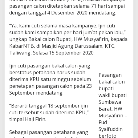
K
pasangan calon ditetapkan selama 71 hari sampai
a
dengan tanggal 4 Desember 2020 mendatang.
m
p
a
“Ya, kami cuti selama masa kampanye. Ijin cuti
n
sudah kami sampaikan per hari jum’at pekan lalu,”
y
ungkap Bakal calon Bupati, HW Musyafirin, kepada
e
KabarNTB, di Masjid Agung Darussalam, KTC,
2
Taliwang, Selasa 15 September 2020.
6
S
e
Ijin cuti pasangan bakal calon yang
p
berstatus petahana harus sudah
Pasangan
t
diterima KPU satu minggu sebelum
e
bakal calon
penetapan pasangan calon pada 23
m
bupati –
b
September mendatang.
wakil bupati
e
Sumbawa
r
“Berarti tanggal 18 september ijin
,
Barat, HW
cuti tersebut sudah diterima KPU,”
G
Musyafirin –
timpal Haji Firin.
u
Fud
b
Syaifuddin
e
Sebagai pasangan petahana yang
berfoto
r