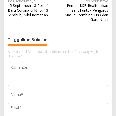
N
Pos sebelumnya
Pos berikutnya
15 September : 8 Positif
Pemda KSB Realisasikan
a
Baru Corona di NTB, 13
Insentif untuk Pengurus
v
Sembuh, Nihil Kematian
Masjid, Pembina TPQ dan
Guru Ngaji
i
g
a
Tinggalkan Balasan
s
i
Alamat email Anda tidak akan dipublikasikan.
Ruas yang wajib
ditandai
*
p
o
s