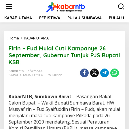
L
e
w
a
KABAR UTAMA
PERISTIWA
PULAU SUMBAWA
PULAU L
t
i
k
Home
/
KABAR UTAMA
F
e
i
k
Firin – Fud Mulai Cuti Kampanye 26
r
o
i
n
September, Gubernur Tunjuk PJS Bupati
n
t
KSB
-
e
F
n
Kabarntb
16/09/2020
u
KABAR UTAMA
,
PEMILU
175 Dilihat
d
M
u
l
KabarNTB, Sumbawa Barat –
Pasangan Bakal
a
Calon Bupati – Wakil Bupati Sumbawa Barat, HW
i
Musyafirin – Fud Syaifuddin (Firin – Fud), akan mulai
C
menjalani masa cuti kampanye Pilkada pada 26
u
t
September 2020 mendatang. Sesuai Peraturan
i
Komisi Pemilihan Umum (PKPU), massa kampanye