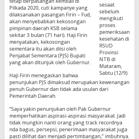
tetap berpasangan kembali di
n
sesaat
Pilkada 2020, cuti kampanye yang
u
sebelum
dilaksanakan pasangan Firin – Fud,
r
mengikuti
T
akan menyebabkan kekosongan
proses
u
pimpinan daerah KSB selama
n
pemeriksaan
sekitar 3 bulan (71 hari). Haji Firin
j
kesehatan di
menyatakan, kekosongan
u
RSUD
k
sementara itu akan diisi oleh
Provinsi
P
Penjabat Sementara (PJS) Bupati
NTB di
J
yang akan ditunjuk oleh Gubernur.
S
Mataram,
B
Sabtu (12/9)
Haji Firin menegaskan bahwa
u
p
penunjukan PJS dimaksud merupakan kewenangan
a
penuh Gubernur dan tidak ada usulan dari
t
Pemerintah Daerah.
i
K
“Saya yakin penunjukan oleh Pak Gubernur
S
B
memperhatikan aspirasi-aspirasi masyarakat. Jadi
tidak mungkin nanti orang yang track recordnya
nda bagus, persepsi, penerimaan masyarakat juga
pasti dilihat dan menjadi pertimbangan,” imbuhnya.