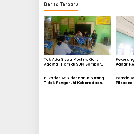
Berita Terbaru
Tak Ada Siswa Muslim, Guru
Kekurang
Agama Islam di SDN Sampar
Kanar Re
Maras Terkatung-katung ‎
Pilkades KSB dengan e-Voting
Pemda K
Tidak Pengaruhi Keberadaan
Pilkades
PPKD
Voting