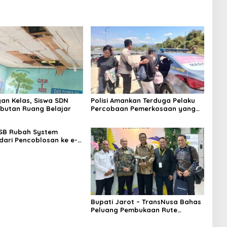
an Kelas, Siswa SDN
Polisi Amankan Terduga Pelaku
butan Ruang Belajar
Percobaan Pemerkosaan yang
Ancam Korban dengan Parang
SB Rubah System
 dari Pencoblosan ke e-
Bupati Jarot – TransNusa Bahas
Peluang Pembukaan Rute
Penerbangan Baru di Bandara
Sultan Muhammad Kaharuddin