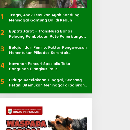
1
Tragis, Anak Temukan Ayah Kandung
Meninggal Gantung Diri di Kebun
2
Bupati Jarot – TransNusa Bahas
Peluang Pembukaan Rute Penerbangan
Baru di Bandara Sultan Muhammad
3
Kaharuddin
Belajar dari Pemilu, Faktor Pengawasan
Menentukan Pilkades Serentak
Berlangsung Sukses
4
Kawanan Pencuri Spesialis Toko
Bangunan Diringkus Polisi
5
Diduga Kecelakaan Tunggal, Seorang
Petani Ditemukan Meninggal di Saluran
Irigasi