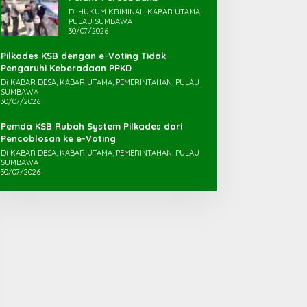
Pemerkosaan yang Ancam
Di HUKUM KRIMINAL, KABAR UTAMA,
Korban dengan Parang
PULAU SUMBAWA
30/07/2026
Pilkades KSB dengan e-Voting Tidak
Pengaruhi Keberadaan PPKD
Di KABAR DESA, KABAR UTAMA, PEMERINTAHAN, PULAU
SUMBAWA
30/07/2026
Pemda KSB Rubah System Pilkades dari
Pencoblosan ke e-Voting
Di KABAR DESA, KABAR UTAMA, PEMERINTAHAN, PULAU
SUMBAWA
30/07/2026