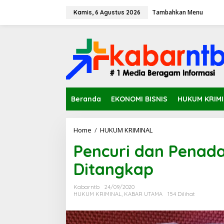
L
Tambahkan Menu
e
Kamis, 6 Agustus 2026
w
a
t
i
k
e
k
o
n
Beranda
EKONOMI BISNIS
HUKUM KRIM
t
e
n
Home
/
HUKUM KRIMINAL
P
e
Pencuri dan Penada
n
c
Ditangkap
u
r
i
Kabarntb
24/09/2020
d
HUKUM KRIMINAL
,
KABAR UTAMA
154 Dilihat
a
n
P