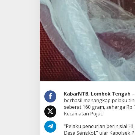
i
t
a
n
g
k
a
p
KabarNTB, Lombok Tengah
–
berhasil menangkap pelaku ti
seberat 160 gram, seharga Rp 1
Kecamatan Pujut.
“Pelaku pencurian berinisial HI
Desa Sengkol,” ujar Kapolsek 