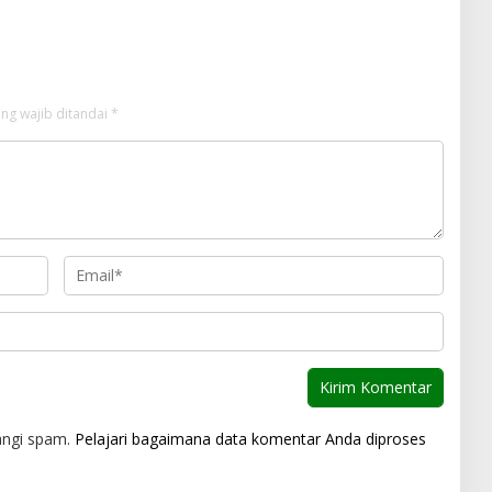
ng wajib ditandai
*
angi spam.
Pelajari bagaimana data komentar Anda diproses