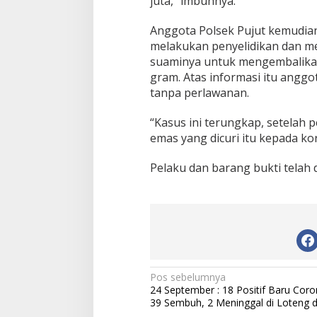
juta,” imbuhnya.
Anggota Polsek Pujut kemudia
melakukan penyelidikan dan me
suaminya untuk mengembalikan
gram. Atas informasi itu angg
tanpa perlawanan.
“Kasus ini terungkap, setelah
emas yang dicuri itu kepada kor
Pelaku dan barang bukti telah 
N
Pos sebelumnya
24 September : 18 Positif Baru Coro
a
39 Sembuh, 2 Meninggal di Loteng 