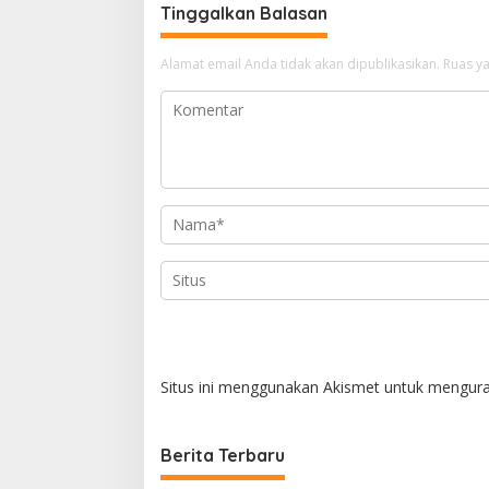
g
Tinggalkan Balasan
a
Alamat email Anda tidak akan dipublikasikan.
Ruas ya
s
i
p
o
s
Situs ini menggunakan Akismet untuk mengur
Berita Terbaru