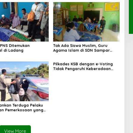
 PNS Ditemukan
Tak Ada Siswa Muslim, Guru
l di Ladang
Agama Islam di SDN Sampar
Maras Terkatung-katung ‎
Pilkades KSB dengan e-Voting
Tidak Pengaruhi Keberadaan
PPKD
mankan Terduga Pelaku
an Pemerkosaan yang
orban dengan Parang
View More