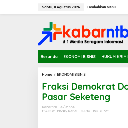
L
Tambahkan Menu
e
Sabtu, 8 Agustus 2026
w
a
t
i
k
e
k
o
n
Beranda
EKONOMI BISNIS
HUKUM KRIM
t
e
n
Home
/
EKONOMI BISNIS
F
r
Fraksi Demokrat D
a
k
Pasar Seketeng
s
i
D
Kabarntb
20/05/2021
e
EKONOMI BISNIS
,
KABAR UTAMA
154 Dilihat
m
o
k