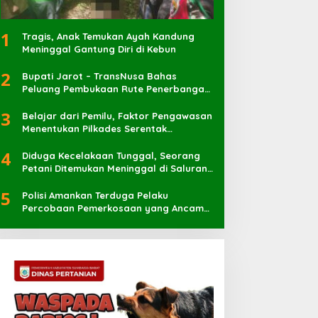
1
Tragis, Anak Temukan Ayah Kandung
Meninggal Gantung Diri di Kebun
2
Bupati Jarot – TransNusa Bahas
Peluang Pembukaan Rute Penerbangan
Baru di Bandara Sultan Muhammad
3
Kaharuddin
Belajar dari Pemilu, Faktor Pengawasan
Menentukan Pilkades Serentak
Berlangsung Sukses
4
Diduga Kecelakaan Tunggal, Seorang
Petani Ditemukan Meninggal di Saluran
Irigasi
5
Polisi Amankan Terduga Pelaku
Percobaan Pemerkosaan yang Ancam
Korban dengan Parang