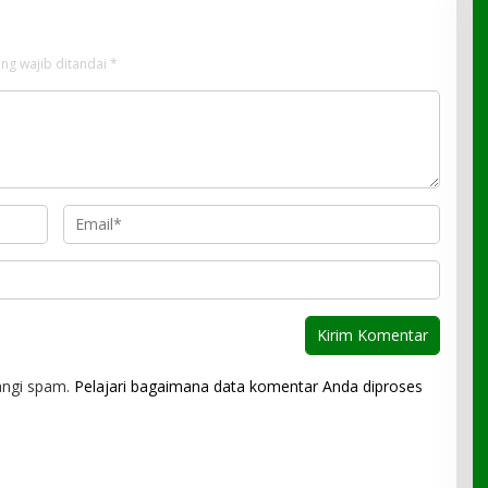
ng wajib ditandai
*
angi spam.
Pelajari bagaimana data komentar Anda diproses