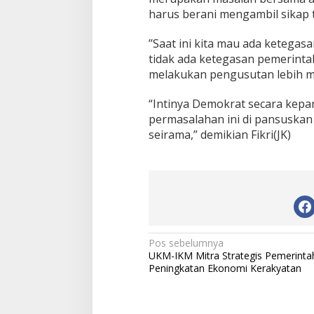
P
harus berani mengambil sikap 
a
s
’’Saat ini kita mau ada ketegas
a
tidak ada ketegasan pemerint
r
S
melakukan pengusutan lebih me
e
k
“Intinya Demokrat secara kepa
e
permasalahan ini di pansuskan
t
seirama,” demikian Fikri(JK)
e
n
g
N
Pos sebelumnya
UKM-IKM Mitra Strategis Pemerinta
a
Peningkatan Ekonomi Kerakyatan
v
i