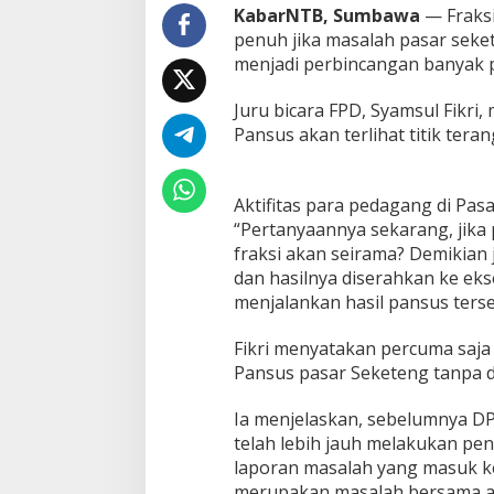
r
KabarNTB, Sumbawa
— Fraks
a
penuh jika masalah pasar seke
t
menjadi perbincangan banyak p
D
o
Juru bicara FPD, Syamsul Fikri
r
o
Pansus akan terlihat titik tera
n
g
D
Aktifitas para pedagang di Pa
P
“Pertanyaannya sekarang, jika
R
D
fraksi akan seirama? Demikian
B
dan hasilnya diserahkan ke ek
e
menjalankan hasil pansus terseb
n
t
Fikri menyatakan percuma saja
u
k
Pansus pasar Seketeng tanpa d
P
a
Ia menjelaskan, sebelumnya D
n
telah lebih jauh melakukan pen
s
laporan masalah yang masuk 
u
s
merupakan masalah bersama ant