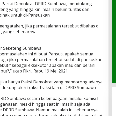
i Partai Demokrat DPRD Sumbawa, mendukung
teng yang hingga kini masih belum tuntas dan
ihak untuk di-Pansuskan.
, mengatakan, jika permasalahan tersebut dibahas di
ng yang sebenarnya.
sar Seketeng Sumbawa
 permasalahan ini di buat Pansus, apakah semua
 juga jika permasalahan tersebut sudah di pansuskan
sekutif sebagai eksekutor apakah mau dan berani
ut?,” ucap Fikri, Rabu 19 Mei 2021.
 jika hanya fraksi Demokrat yang mendorong adanya
idukung oleh fraksi-fraksi lain di DPRD Sumbawa.
PRD Sumbawa secara kelembagaan melalui komisi II
gawasan, meski hingga saat ini masih saja ada
ke DPRD Sumbawa. Namun masalah ini sebenarnya
ara semua pihak, termasuk eksekutif dalam hal ini