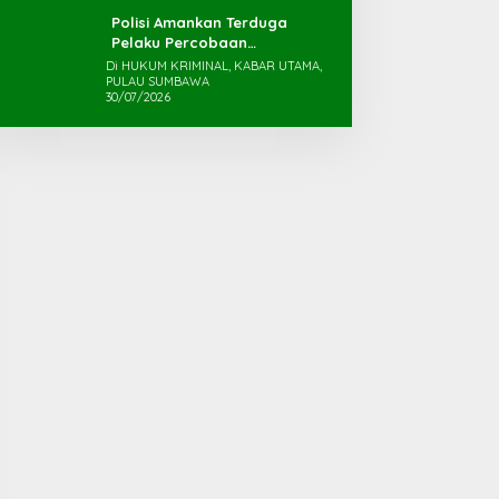
Polisi Amankan Terduga
Pelaku Percobaan
Pemerkosaan yang Ancam
Di HUKUM KRIMINAL, KABAR UTAMA,
PULAU SUMBAWA
Korban dengan Parang
30/07/2026