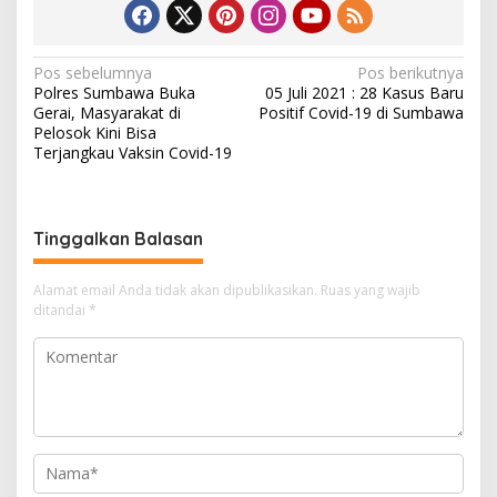
N
Pos sebelumnya
Pos berikutnya
Polres Sumbawa Buka
05 Juli 2021 : 28 Kasus Baru
a
Gerai, Masyarakat di
Positif Covid-19 di Sumbawa
v
Pelosok Kini Bisa
Terjangkau Vaksin Covid-19
i
g
a
Tinggalkan Balasan
s
i
Alamat email Anda tidak akan dipublikasikan.
Ruas yang wajib
ditandai
*
p
o
s