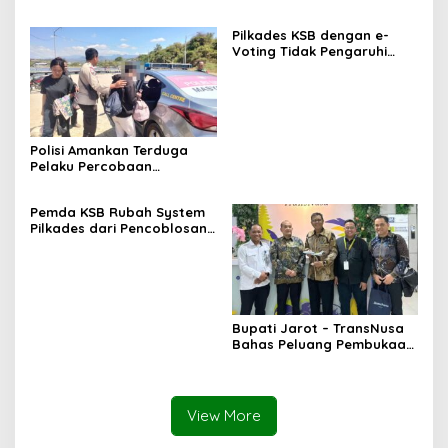
Sampar Maras Terkatung-
Belajar
katung ‎
Pilkades KSB dengan e-
Voting Tidak Pengaruhi
Keberadaan PPKD
Polisi Amankan Terduga
Pelaku Percobaan
Pemerkosaan yang Ancam
Korban dengan Parang
Pemda KSB Rubah System
Pilkades dari Pencoblosan
ke e-Voting
Bupati Jarot – TransNusa
Bahas Peluang Pembukaan
Rute Penerbangan Baru di
Bandara Sultan
Muhammad Kaharuddin
View More