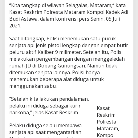
a
“Kita tangkap di wilayah Selagalas, Mataram,” kata
P
Kasat Reskrim Polresta Mataram Kompol Kadek Adi
e
Budi Astawa, dalam konfrensi pers Senin, 05 Juli
m
i
2021.
l
i
Saat ditangkap, Polisi menemukan satu pucuk
k
senjata api jenis pistol lengkap dengan empat butir
S
peluru aktif Kaliber 9 milimeter. Setelah itu, Polisi
e
n
melakukan pengembangan dengan menggeledah
j
rumah JD di Dopang Gunungsari. Namun tidak
a
ditemukan senjata lainnya. Polisi hanya
t
menemukan beberapa alat diduga untuk
a
menggunakan sabu.
A
p
i
”Setelah kita lakukan pendalaman,
I
pelaku ini diduga sebagai kurir
Kasat
l
narkoba,” jelas Kasat Reskrim.
l
Reskrim
e
Polresta
g
Pelaku diduga selalu membawa
Mataram,
a
senjata api saat mengantarkan
Kompol
l