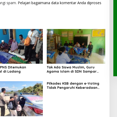
angi spam.
Pelajari bagaimana data komentar Anda diproses
 PNS Ditemukan
Tak Ada Siswa Muslim, Guru
l di Ladang
Agama Islam di SDN Sampar
Maras Terkatung-katung ‎
Pilkades KSB dengan e-Voting
Tidak Pengaruhi Keberadaan
PPKD