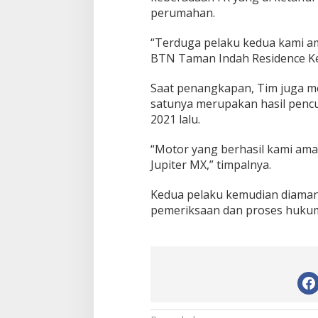
a
perumahan.
C
u
“Terduga pelaku kedua kami a
r
BTN Taman Indah Residence Ke
i
M
o
Saat penangkapan, Tim juga m
t
satunya merupakan hasil pencur
o
2021 lalu.
r
“Motor yang berhasil kami ama
Jupiter MX,” timpalnya.
Kedua pelaku kemudian diama
pemeriksaan dan proses hukum l