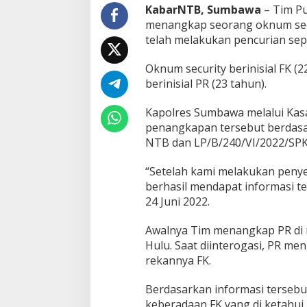
t
KabarNTB, Sumbawa
– Tim Pu
y
menangkap seorang oknum secu
P
telah melakukan pencurian sepe
e
r
Oknum security berinisial FK (
u
m
berinisial PR (23 tahun).
a
h
Kapolres Sumbawa melalui Kasa
a
penangkapan tersebut berdasa
n
NTB dan LP/B/240/VI/2022/SP
D
i
t
“Setelah kami melakukan penye
a
berhasil mendapat informasi te
n
24 Juni 2022.
g
k
Awalnya Tim menangkap PR di 
a
p
Hulu. Saat diinterogasi, PR m
k
rekannya FK.
a
r
Berdasarkan informasi tersebu
e
keberadaan FK yang di ketahui 
n