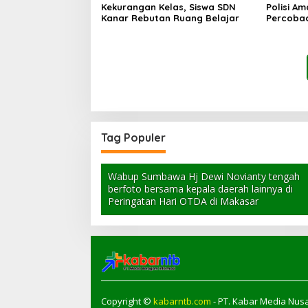
Kekurangan Kelas, Siswa SDN
Polisi A
Kanar Rebutan Ruang Belajar
Percoba
Ancam K
Tag Populer
Wabup Sumbawa Hj Dewi Novianty tengah
berfoto bersama kepala daerah lainnya di
Peringatan Hari OTDA di Makasar
Copyright ©
kabarntb.com
- PT. Kabar Media Nusa