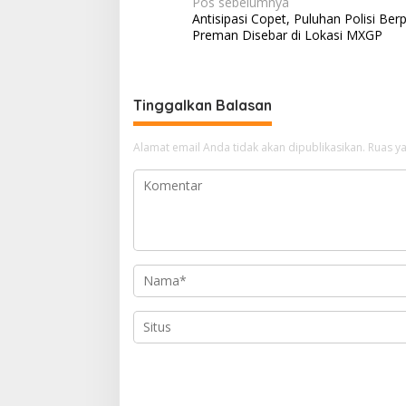
N
Pos sebelumnya
Antisipasi Copet, Puluhan Polisi Ber
a
Preman Disebar di Lokasi MXGP
v
i
g
Tinggalkan Balasan
a
Alamat email Anda tidak akan dipublikasikan.
Ruas ya
s
i
p
o
s