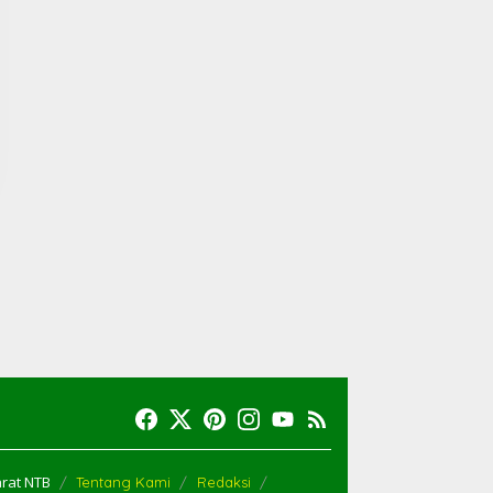
arat NTB
Tentang Kami
Redaksi