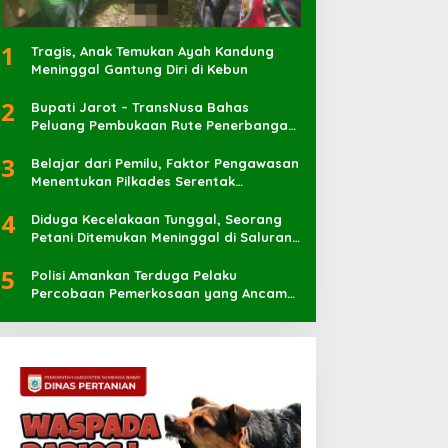
1
Tragis, Anak Temukan Ayah Kandung
Meninggal Gantung Diri di Kebun
2
Bupati Jarot – TransNusa Bahas
Peluang Pembukaan Rute Penerbangan
Baru di Bandara Sultan Muhammad
3
Kaharuddin
Belajar dari Pemilu, Faktor Pengawasan
Menentukan Pilkades Serentak
Berlangsung Sukses
4
Diduga Kecelakaan Tunggal, Seorang
Petani Ditemukan Meninggal di Saluran
Irigasi
5
Polisi Amankan Terduga Pelaku
Percobaan Pemerkosaan yang Ancam
Korban dengan Parang