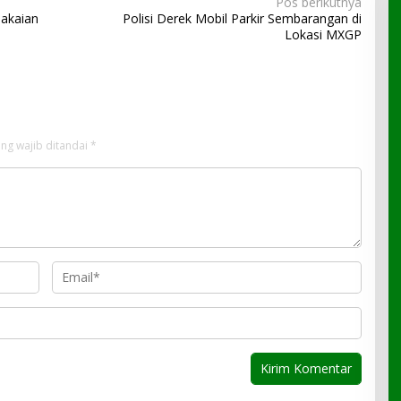
Pos berikutnya
pakaian
Polisi Derek Mobil Parkir Sembarangan di
Lokasi MXGP
ng wajib ditandai
*