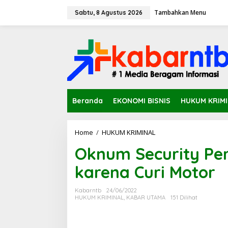
L
Tambahkan Menu
e
Sabtu, 8 Agustus 2026
w
a
t
i
k
e
k
o
n
Beranda
EKONOMI BISNIS
HUKUM KRIM
t
e
n
Home
/
HUKUM KRIMINAL
O
k
Oknum Security Pe
n
u
karena Curi Motor
m
S
e
Kabarntb
24/06/2022
c
HUKUM KRIMINAL
,
KABAR UTAMA
151 Dilihat
u
r
i