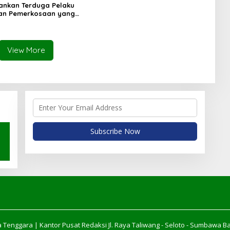
mankan Terduga Pelaku
an Pemerkosaan yang
orban dengan Parang
View More
 Tenggara | Kantor Pusat Redaksi Jl. Raya Taliwang - Seloto - Sumbawa B