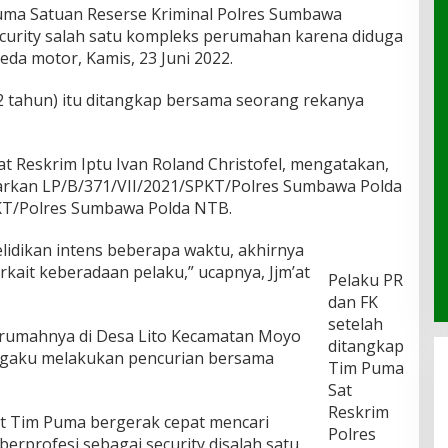
ma Satuan Reserse Kriminal Polres Sumbawa
rity salah satu kompleks perumahan karena diduga
da motor, Kamis, 23 Juni 2022.
22 tahun) itu ditangkap bersama seorang rekanya
t Reskrim Iptu Ivan Roland Christofel, mengatakan,
rkan LP/B/371/VII/2021/SPKT/Polres Sumbawa Polda
KT/Polres Sumbawa Polda NTB.
lidikan intens beberapa waktu, akhirnya
rkait keberadaan pelaku,” ucapnya, Jjm’at
Pelaku PR
dan FK
setelah
rumahnya di Desa Lito Kecamatan Moyo
ditangkap
engaku melakukan pencurian bersama
Tim Puma
Sat
Reskrim
t Tim Puma bergerak cepat mencari
Polres
berprofesi sebagai security disalah satu