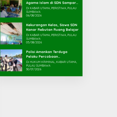
Agama Islam di SDN Sampar
Maras Terkatung-katung ‎
Di KABAR UTAMA, PERISTIWA, PULAU
SUMBAWA
06/08/2026
Kekurangan Kelas, Siswa SDN
Kanar Rebutan Ruang Belajar
Di KABAR UTAMA, PERISTIWA, PULAU
SUMBAWA
05/08/2026
Polisi Amankan Terduga
Pelaku Percobaan
Pemerkosaan yang Ancam
Di HUKUM KRIMINAL, KABAR UTAMA,
Korban dengan Parang
PULAU SUMBAWA
30/07/2026