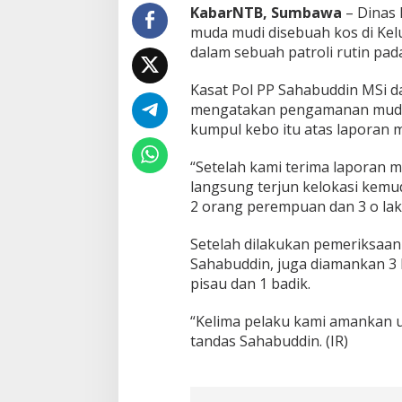
n
KabarNTB, Sumbawa
– Dinas
M
muda mudi disebuah kos di Kel
u
dalam sebuah patroli rutin pad
d
a
Kasat Pol PP Sahabuddin MSi d
M
u
mengatakan pengamanan muda
d
kumpul kebo itu atas laporan 
i
D
“Setelah kami terima laporan m
i
langsung terjun kelokasi ke
d
u
2 orang perempuan dan 3 o laki
g
a
Setelah dilakukan pemeriksaan
K
Sahabuddin, juga diamankan 3 b
u
pisau dan 1 badik.
m
p
u
“Kelima pelaku kami amankan u
l
tandas Sahabuddin. (IR)
K
e
b
o