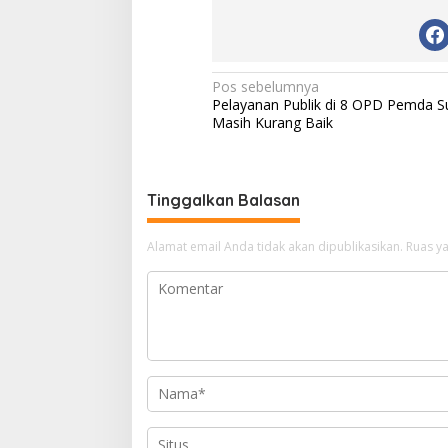
N
Pos sebelumnya
Pelayanan Publik di 8 OPD Pemda
a
Masih Kurang Baik
v
i
g
Tinggalkan Balasan
a
Alamat email Anda tidak akan dipublikasikan.
Ruas ya
s
i
p
o
s