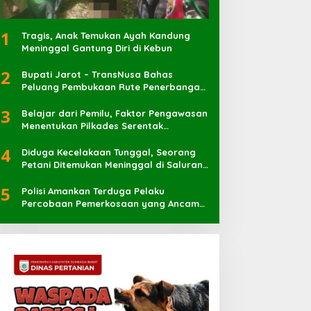
1
Tragis, Anak Temukan Ayah Kandung
Meninggal Gantung Diri di Kebun
2
Bupati Jarot – TransNusa Bahas
Peluang Pembukaan Rute Penerbangan
Baru di Bandara Sultan Muhammad
3
Kaharuddin
Belajar dari Pemilu, Faktor Pengawasan
Menentukan Pilkades Serentak
Berlangsung Sukses
4
Diduga Kecelakaan Tunggal, Seorang
Petani Ditemukan Meninggal di Saluran
Irigasi
5
Polisi Amankan Terduga Pelaku
Percobaan Pemerkosaan yang Ancam
Korban dengan Parang