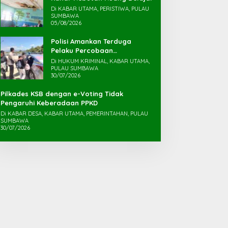
Di KABAR UTAMA, PERISTIWA, PULAU
SUMBAWA
05/08/2026
Polisi Amankan Terduga
Pelaku Percobaan
Pemerkosaan yang Ancam
Di HUKUM KRIMINAL, KABAR UTAMA,
Korban dengan Parang
PULAU SUMBAWA
30/07/2026
Pilkades KSB dengan e-Voting Tidak
Pengaruhi Keberadaan PPKD
Di KABAR DESA, KABAR UTAMA, PEMERINTAHAN, PULAU
SUMBAWA
30/07/2026