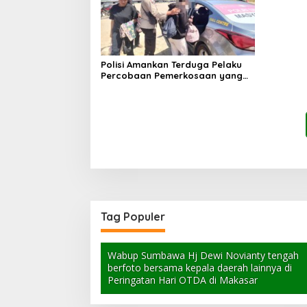
Polisi Amankan Terduga Pelaku
Percobaan Pemerkosaan yang
Ancam Korban dengan Parang
Tag Populer
Wabup Sumbawa Hj Dewi Novianty tengah
berfoto bersama kepala daerah lainnya di
Peringatan Hari OTDA di Makasar