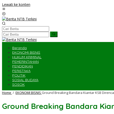
Lewati ke konten
Beranda
EKONOMI BISNIS
HUKUM KRIMINAL
PEMERINTAHAN
PENDIDIKAN
PERISTIWA
POLITIK
SOSIAL BUDAYA
SOSOK
Home
/
EKONOMI BISNIS
Ground Breaking Bandara Kiantar KSB Diren
Ground Breaking Bandara Kia