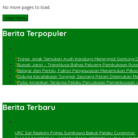
No more pages to load.
View More
Berita Terpopuler
1
Tragis, Anak Temukan Ayah Kandung Meninggal Gantung Di
2
Bupati Jarot – TransNusa Bahas Peluang Pembukaan Rut
3
Belajar dari Pemilu, Faktor Pengawasan Menentukan Pilka
4
Diduga Kecelakaan Tunggal, Seorang Petani Ditemukan Meni
5
Polisi Amankan Terduga Pelaku Percobaan Pemerkosaan
Berita Terbaru
URC Sat Reskrim Polres Sumbawa Bekuk Pelaku Curanmor ‎