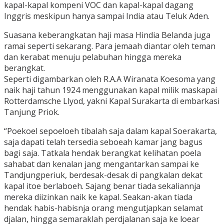
kapal-kapal kompeni VOC dan kapal-kapal dagang
Inggris meskipun hanya sampai India atau Teluk Aden.
Suasana keberangkatan haji masa Hindia Belanda juga
ramai seperti sekarang. Para jemaah diantar oleh teman
dan kerabat menuju pelabuhan hingga mereka
berangkat.
Seperti digambarkan oleh R.A.A Wiranata Koesoma yang
naik haji tahun 1924 menggunakan kapal milik maskapai
Rotterdamsche Llyod, yakni Kapal Surakarta di embarkasi
Tanjung Priok.
“Poekoel sepoeloeh tibalah saja dalam kapal Soerakarta,
saja dapati telah tersedia seboeah kamar jang bagus
bagi saja. Tatkala hendak berangkat kelihatan poela
sahabat dan kenalan jang mengantarkan sampai ke
Tandjungperiuk, berdesak-desak di pangkalan dekat
kapal itoe berlaboeh. Sajang benar tiada sekaliannja
mereka diizinkan naik ke kapal. Seakan-akan tiada
hendak habis-habisnja orang mengutjapkan selamat
djalan, hingga semaraklah perdjalanan saja ke loear