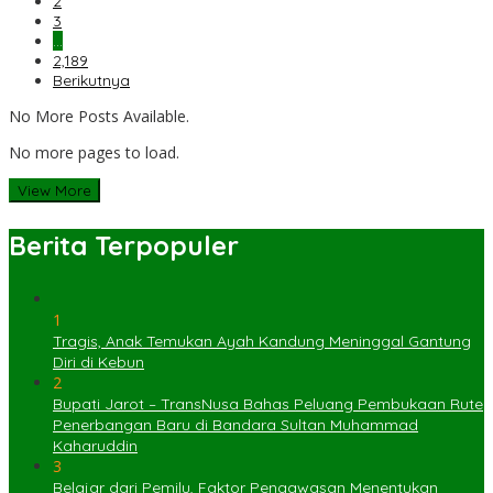
2
3
…
2,189
Berikutnya
No More Posts Available.
No more pages to load.
View More
Berita Terpopuler
1
Tragis, Anak Temukan Ayah Kandung Meninggal Gantung
Diri di Kebun
2
Bupati Jarot – TransNusa Bahas Peluang Pembukaan Rute
Penerbangan Baru di Bandara Sultan Muhammad
Kaharuddin
3
Belajar dari Pemilu, Faktor Pengawasan Menentukan