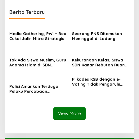
Berita Terbaru
Media Gathering, PWI – Bea
Seorang PNS Ditemukan
Cukai Jalin Mitra Strategis
Meninggal di Ladang
Tak Ada Siswa Muslim, Guru
Kekurangan Kelas, Siswa
Agama Islam di SDN
SDN Kanar Rebutan Ruang
Sampar Maras Terkatung-
Belajar
katung ‎
Pilkades KSB dengan e-
Voting Tidak Pengaruhi
Polisi Amankan Terduga
Keberadaan PPKD
Pelaku Percobaan
Pemerkosaan yang Ancam
Korban dengan Parang
View More