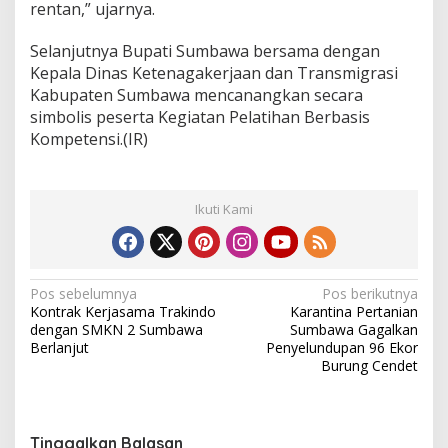
rentan,” ujarnya.
Selanjutnya Bupati Sumbawa bersama dengan
Kepala Dinas Ketenagakerjaan dan Transmigrasi
Kabupaten Sumbawa mencanangkan secara
simbolis peserta Kegiatan Pelatihan Berbasis
Kompetensi.(IR)
Ikuti Kami
N
Pos sebelumnya
Pos berikutnya
Kontrak Kerjasama Trakindo
Karantina Pertanian
a
dengan SMKN 2 Sumbawa
Sumbawa Gagalkan
v
Berlanjut
Penyelundupan 96 Ekor
Burung Cendet
i
g
a
Tinggalkan Balasan