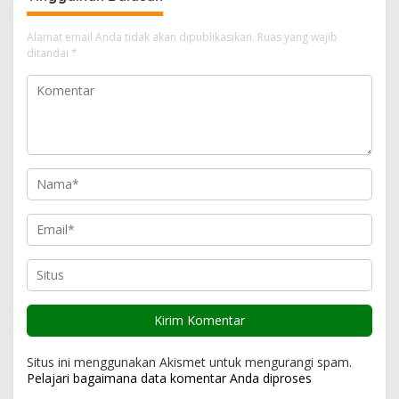
s
i
Alamat email Anda tidak akan dipublikasikan.
Ruas yang wajib
ditandai
*
p
o
s
Situs ini menggunakan Akismet untuk mengurangi spam.
Pelajari bagaimana data komentar Anda diproses