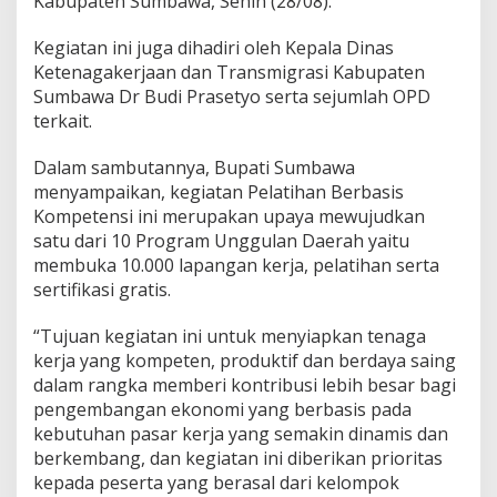
Kabupaten Sumbawa, Senin (28/08).
a
t
Kegiatan ini juga dihadiri oleh Kepala Dinas
i
Ketenagakerjaan dan Transmigrasi Kabupaten
h
a
Sumbawa Dr Budi Prasetyo serta sejumlah OPD
n
terkait.
B
e
Dalam sambutannya, Bupati Sumbawa
r
menyampaikan, kegiatan Pelatihan Berbasis
b
a
Kompetensi ini merupakan upaya mewujudkan
s
satu dari 10 Program Unggulan Daerah yaitu
i
membuka 10.000 lapangan kerja, pelatihan serta
s
sertifikasi gratis.
K
o
m
“Tujuan kegiatan ini untuk menyiapkan tenaga
p
kerja yang kompeten, produktif dan berdaya saing
e
dalam rangka memberi kontribusi lebih besar bagi
t
pengembangan ekonomi yang berbasis pada
e
kebutuhan pasar kerja yang semakin dinamis dan
n
s
berkembang, dan kegiatan ini diberikan prioritas
i
kepada peserta yang berasal dari kelompok