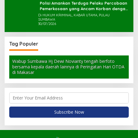
Polisi Amankan Terduga Pelaku Percobaan
Pemerkosaan yang Ancam Korban dengan
Parang
Di HUKUM KRIMINAL, KABAR UTAMA, PULAU
SUMBAWA
30/07/2026
Tag Populer
Wabup Sumbawa Hj Dewi Novianty tengah berfoto
bersama kepala daerah lainnya di Peringatan Hari OTDA
di Makasar