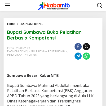
L
e
w
a
t
i
Home
/
EKONOMI BISNIS
B
k
u
Bupati Sumbawa Buka Pelatihan
e
p
k
a
Berbasis Kompetensi
o
t
n
i
Irvan
28/08/2023
t
S
EKONOMI BISNIS
,
KABAR UTAMA
,
PEMERINTAHAN
,
e
u
PENDIDIKAN
44 Dilihat
n
m
b
a
w
a
Sumbawa Besar, KabarNTB
B
u
Bupati Sumbawa Mahmud Abdullah membuka
k
Pelatihan Berbasis Kompetensi (PBK) Anggaran
a
APBD Tahun 2023 yang berlangsung di Aula LLK
P
e
Dinas Ketenagakerjaan dan Transmigrasi
l