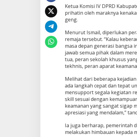
a
Ketua Komisi IV DPRD Kabupa
r
prihatin oleh maraknya kenak
a
geng.
k
,
K
Menurut Ismail, diperlukan p
e
remaja tersebut. “Kalau kebera
t
masa depan generasi bangsa in
u
jawab semua pihak dalam mereta
a
K
tua, peran sekolah khusus yang
o
tekhnis, peran aparat keamanan
m
i
Melihat dari beberapa kejadian 
s
ada langkah cepat dan tepat un
i
I
mensupport segala kegiatan r
V
skill sesuai dengan kemampua
P
keamanan yang sangat sigap 
r
apresiasi yang mendalam,” tand
i
h
a
Ia juga berharap, pemerintah 
t
melakukan himbauan kepada mas
i