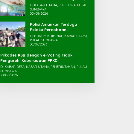
Di KABAR UTAMA, PERISTIWA, PULAU
SUMBAWA
05/08/2026
Polisi Amankan Terduga
Pelaku Percobaan
Pemerkosaan yang Ancam
Di HUKUM KRIMINAL, KABAR UTAMA,
Korban dengan Parang
PULAU SUMBAWA
30/07/2026
Pilkades KSB dengan e-Voting Tidak
Pengaruhi Keberadaan PPKD
Di KABAR DESA, KABAR UTAMA, PEMERINTAHAN, PULAU
SUMBAWA
30/07/2026