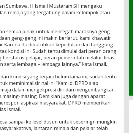
ten Sumbawa, H Ismail Mustaram SH mengaku
alan remaja yang tergabung dalam kelompok atau
eran semua pihak untuk mencegah maraknya geng
daan geng-geng ini makin berlarut, kami khawatir
i. Karena itu dibutuhkan kepedulian dan tanggung
s kondisi ini. Sudah tentu dimulai dari peran orang
 berstatus pelajar, peran pemerintah melalui dinas
 serta lembaga – lembaga lainnya,” kata Ismail.
dan kondisi yang terjadi belum lama ini, sudah tentu
tuk meminimalisir hal ini “Kami di DPRD siap
emaja dalam mengekpresi diri dan mengembangkan
n masing-masing. Demikian juga dengan aparat
merespon aspirasi masyarakat, DPRD memberikan
as Ismail.
desa sampai ke level dusun untuk seseringn mungkin
yarakatnya, lantaran remaja dan pelajar telah