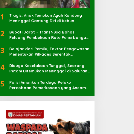
1
Tragis, Anak Temukan Ayah Kandung
Meninggal Gantung Diri di Kebun
2
Bupati Jarot – TransNusa Bahas
Peluang Pembukaan Rute Penerbangan
Baru di Bandara Sultan Muhammad
3
Kaharuddin
Belajar dari Pemilu, Faktor Pengawasan
Menentukan Pilkades Serentak
Berlangsung Sukses
4
Diduga Kecelakaan Tunggal, Seorang
Petani Ditemukan Meninggal di Saluran
Irigasi
5
Polisi Amankan Terduga Pelaku
Percobaan Pemerkosaan yang Ancam
Korban dengan Parang