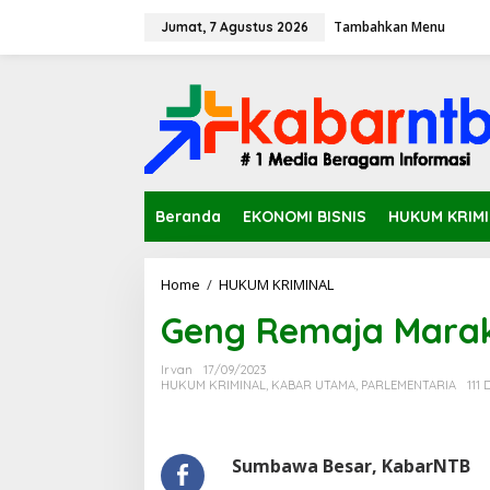
L
Tambahkan Menu
e
Jumat, 7 Agustus 2026
w
a
t
i
k
e
k
o
n
Beranda
EKONOMI BISNIS
HUKUM KRIM
t
e
n
Home
/
HUKUM KRIMINAL
G
e
Geng Remaja Marak,
n
g
R
Irvan
17/09/2023
e
HUKUM KRIMINAL
,
KABAR UTAMA
,
PARLEMENTARIA
111 
m
a
j
a
Sumbawa Besar, KabarNTB
M