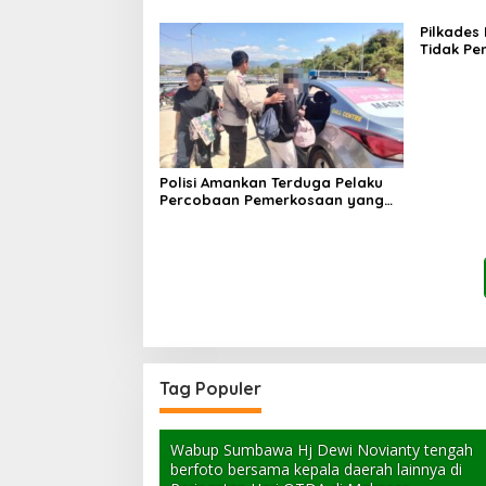
Pilkades
Tidak Pe
PPKD
Polisi Amankan Terduga Pelaku
Percobaan Pemerkosaan yang
Ancam Korban dengan Parang
Tag Populer
Wabup Sumbawa Hj Dewi Novianty tengah
berfoto bersama kepala daerah lainnya di