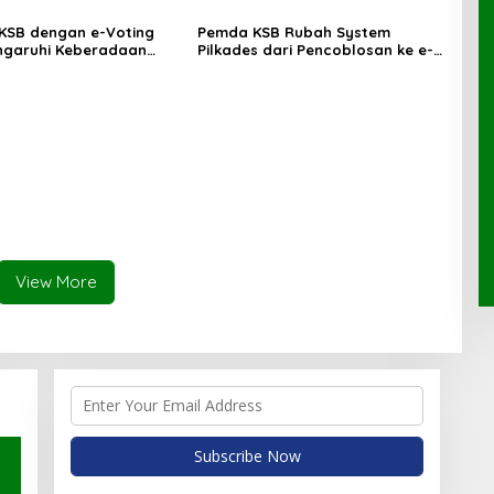
 KSB dengan e-Voting
Pemda KSB Rubah System
ngaruhi Keberadaan
Pilkades dari Pencoblosan ke e-
Voting
View More