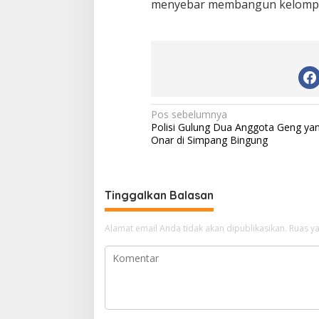
menyebar membangun kelompok 
n
N
Pos sebelumnya
Polisi Gulung Dua Anggota Geng ya
a
Onar di Simpang Bingung
v
i
g
Tinggalkan Balasan
a
Alamat email Anda tidak akan dipublikasikan.
Ruas ya
s
i
p
o
s