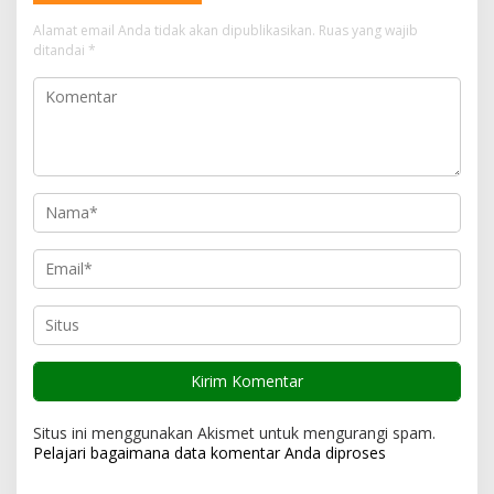
s
Alamat email Anda tidak akan dipublikasikan.
Ruas yang wajib
i
ditandai
*
p
o
s
Situs ini menggunakan Akismet untuk mengurangi spam.
Pelajari bagaimana data komentar Anda diproses