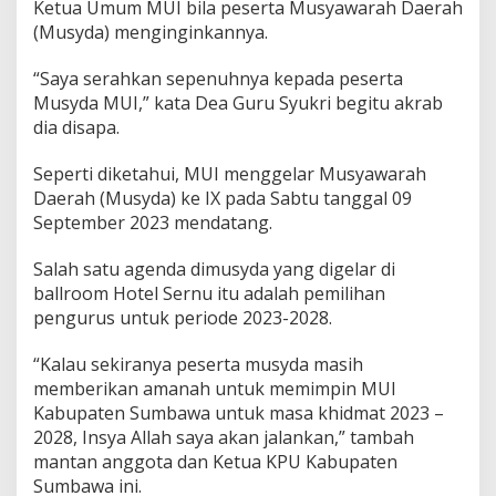
Ketua Umum MUI bila peserta Musyawarah Daerah
e
a
(Musyda) menginginkannya.
G
u
“Saya serahkan sepenuhnya kepada peserta
r
Musyda MUI,” kata Dea Guru Syukri begitu akrab
u
dia disapa.
S
y
u
Seperti diketahui, MUI menggelar Musyawarah
k
Daerah (Musyda) ke IX pada Sabtu tanggal 09
r
September 2023 mendatang.
i
S
Salah satu agenda dimusyda yang digelar di
i
a
ballroom Hotel Sernu itu adalah pemilihan
p
pengurus untuk periode 2023-2028.
P
i
“Kalau sekiranya peserta musyda masih
m
memberikan amanah untuk memimpin MUI
p
i
Kabupaten Sumbawa untuk masa khidmat 2023 –
n
2028, Insya Allah saya akan jalankan,” tambah
K
mantan anggota dan Ketua KPU Kabupaten
e
Sumbawa ini.
m