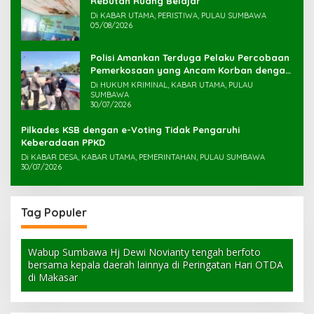
Rebutan Ruang Belajar
Di KABAR UTAMA, PERISTIWA, PULAU SUMBAWA
05/08/2026
Polisi Amankan Terduga Pelaku Percobaan
Pemerkosaan yang Ancam Korban dengan
Parang
Di HUKUM KRIMINAL, KABAR UTAMA, PULAU
SUMBAWA
30/07/2026
Pilkades KSB dengan e-Voting Tidak Pengaruhi
Keberadaan PPKD
Di KABAR DESA, KABAR UTAMA, PEMERINTAHAN, PULAU SUMBAWA
30/07/2026
Tag Populer
Wabup Sumbawa Hj Dewi Novianty tengah berfoto
bersama kepala daerah lainnya di Peringatan Hari OTDA
di Makasar