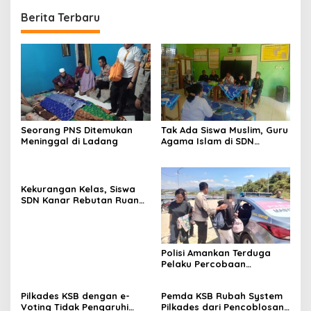
Berita Terbaru
Seorang PNS Ditemukan
Tak Ada Siswa Muslim, Guru
Meninggal di Ladang
Agama Islam di SDN
Sampar Maras Terkatung-
katung ‎
Kekurangan Kelas, Siswa
SDN Kanar Rebutan Ruang
Belajar
Polisi Amankan Terduga
Pelaku Percobaan
Pemerkosaan yang Ancam
Korban dengan Parang
Pilkades KSB dengan e-
Pemda KSB Rubah System
Voting Tidak Pengaruhi
Pilkades dari Pencoblosan