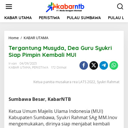
L
e
w
a
KABAR UTAMA
PERISTIWA
PULAU SUMBAWA
PULAU L
t
i
k
Home
/
KABAR UTAMA
T
e
e
k
Tergantung Musyda, Dea Guru Syukri
r
o
g
n
Siap Pimpin Kembali MUI
a
t
n
e
Irvan
04/09/2023
KABAR UTAMA
,
PERISTIWA
172 Dilihat
t
n
u
n
Ketua panitia musakara rea LATS 2022, Syukri Rahmat
g
M
u
Sumbawa Besar, KabarNTB
s
y
d
Ketua Umum Majelis Ulama Indonesia (MUI)
a
Kabupaten Sumbawa, Syukri Rahmat SAg MM.Inov
,
mengemukakan, dirinya siap menjabat kembali
D