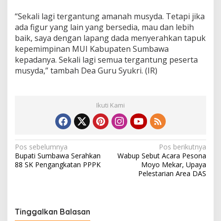
b
a
“Sekali lagi tergantung amanah musyda. Tetapi jika
l
ada figur yang lain yang bersedia, mau dan lebih
i
baik, saya dengan lapang dada menyerahkan tapuk
M
kepemimpinan MUI Kabupaten Sumbawa
U
I
kepadanya. Sekali lagi semua tergantung peserta
musyda,” tambah Dea Guru Syukri. (IR)
Ikuti Kami
N
Pos sebelumnya
Pos berikutnya
Bupati Sumbawa Serahkan
Wabup Sebut Acara Pesona
a
88 SK Pengangkatan PPPK
Moyo Mekar, Upaya
v
Pelestarian Area DAS
i
g
Tinggalkan Balasan
a