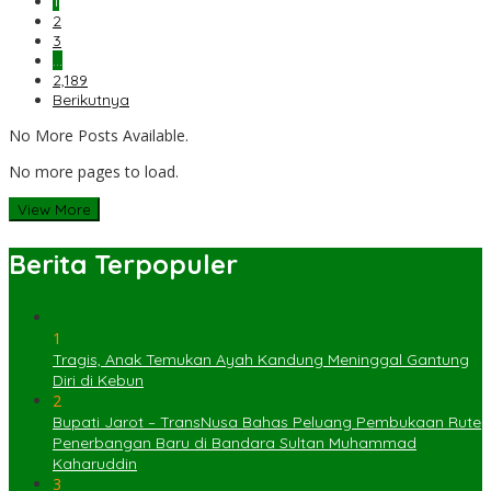
1
2
3
…
2,189
Berikutnya
No More Posts Available.
No more pages to load.
View More
Berita Terpopuler
1
Tragis, Anak Temukan Ayah Kandung Meninggal Gantung
Diri di Kebun
2
Bupati Jarot – TransNusa Bahas Peluang Pembukaan Rute
Penerbangan Baru di Bandara Sultan Muhammad
Kaharuddin
3