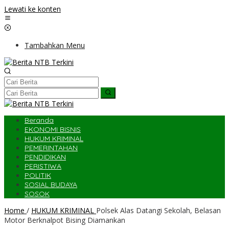
Lewati ke konten
Tambahkan Menu
Beranda
EKONOMI BISNIS
HUKUM KRIMINAL
PEMERINTAHAN
PENDIDIKAN
PERISTIWA
POLITIK
SOSIAL BUDAYA
SOSOK
Home
/
HUKUM KRIMINAL
Polsek Alas Datangi Sekolah, Belasan
Motor Berknalpot Bising Diamankan