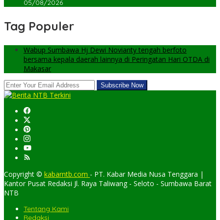
05/08/2026
Tag Populer
Wabup Sumbawa Hj Dewi Novianty tengah berfoto
bersama kepala daerah lainnya di Peringatan Hari OTDA di
Makasar
Copyright ©
kabarntb.com
- PT. Kabar Media Nusa Tenggara |
Kantor Pusat Redaksi Jl. Raya Taliwang - Seloto - Sumbawa Barat
NTB
Tentang Kami
Redaksi