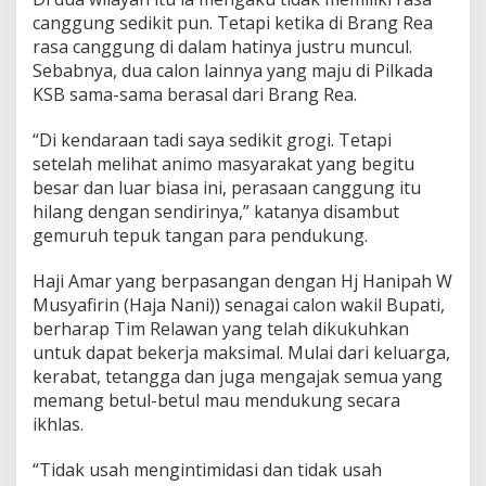
u
canggung sedikit pun. Tetapi ketika di Brang Rea
t
rasa canggung di dalam hatinya justru muncul.
H
Sebabnya, dua calon lainnya yang maju di Pilkada
a
KSB sama-sama berasal dari Brang Rea.
j
i
A
“Di kendaraan tadi saya sedikit grogi. Tetapi
m
setelah melihat animo masyarakat yang begitu
a
besar dan luar biasa ini, perasaan canggung itu
r
hilang dengan sendirinya,” katanya disambut
gemuruh tepuk tangan para pendukung.
Haji Amar yang berpasangan dengan Hj Hanipah W
Musyafirin (Haja Nani)) senagai calon wakil Bupati,
berharap Tim Relawan yang telah dikukuhkan
untuk dapat bekerja maksimal. Mulai dari keluarga,
kerabat, tetangga dan juga mengajak semua yang
memang betul-betul mau mendukung secara
ikhlas.
“Tidak usah mengintimidasi dan tidak usah