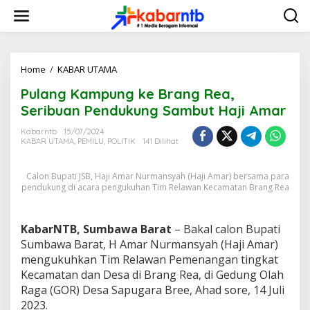
L
e
w
a
t
i
Home
/
KABAR UTAMA
P
k
u
Pulang Kampung ke Brang Rea,
e
l
k
a
Seribuan Pendukung Sambut Haji Amar
o
n
n
g
Kabarntb
15/07/2024
t
KABAR UTAMA
,
PEMILU
,
POLITIK
141 Dilihat
K
e
a
n
m
Calon Bupati JSB, Haji Amar Nurmansyah (Haji Amar) bersama para
p
pendukung di acara pengukuhan Tim Relawan Kecamatan Brang Rea
u
n
g
KabarNTB, Sumbawa Barat
– Bakal calon Bupati
k
Sumbawa Barat, H Amar Nurmansyah (Haji Amar)
e
B
mengukuhkan Tim Relawan Pemenangan tingkat
r
Kecamatan dan Desa di Brang Rea, di Gedung Olah
a
Raga (GOR) Desa Sapugara Bree, Ahad sore, 14 Juli
n
2023.
g