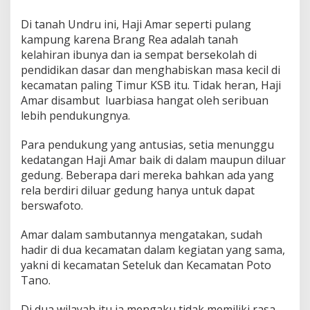
R
e
Di tanah Undru ini, Haji Amar seperti pulang
a
kampung karena Brang Rea adalah tanah
,
kelahiran ibunya dan ia sempat bersekolah di
S
pendidikan dasar dan menghabiskan masa kecil di
e
r
kecamatan paling Timur KSB itu. Tidak heran, Haji
i
Amar disambut luarbiasa hangat oleh seribuan
b
lebih pendukungnya.
u
a
Para pendukung yang antusias, setia menunggu
n
P
kedatangan Haji Amar baik di dalam maupun diluar
e
gedung. Beberapa dari mereka bahkan ada yang
n
rela berdiri diluar gedung hanya untuk dapat
d
berswafoto.
u
k
u
Amar dalam sambutannya mengatakan, sudah
n
hadir di dua kecamatan dalam kegiatan yang sama,
g
yakni di kecamatan Seteluk dan Kecamatan Poto
S
Tano.
a
m
b
Di dua wilayah itu ia mengaku tidak memiliki rasa