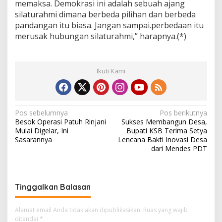
memaksa. Demokrasi ini adalah sebuah ajang
silaturahmi dimana berbeda pilihan dan berbeda
pandangan itu biasa. Jangan sampai.perbedaan itu
merusak hubungan silaturahmi,” harapnya.(*)
Ikuti Kami
N
Pos sebelumnya
Pos berikutnya
Besok Operasi Patuh Rinjani
Sukses Membangun Desa,
a
Mulai Digelar, Ini
Bupati KSB Terima Setya
v
Sasarannya
Lencana Bakti Inovasi Desa
dari Mendes PDT
i
g
a
Tinggalkan Balasan
s
i
Alamat email Anda tidak akan dipublikasikan.
Ruas yang wajib
ditandai
*