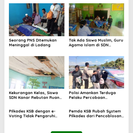
Seorang PNS Ditemukan
Tak Ada Siswa Muslim, Guru
Meninggal di Ladang
Agama Islam di SDN
Sampar Maras Terkatung-
katung ‎
Kekurangan Kelas, Siswa
Polisi Amankan Terduga
SDN Kanar Rebutan Ruang
Pelaku Percobaan
Belajar
Pemerkosaan yang Ancam
Korban dengan Parang
Pilkades KSB dengan e-
Pemda KSB Rubah System
Voting Tidak Pengaruhi
Pilkades dari Pencoblosan
Keberadaan PPKD
ke e-Voting