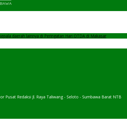
UMBAWA
pala daerah lainnya di Peringatan Hari OTDA di Makasar
or Pusat Redaksi Jl. Raya Taliwang - Seloto - Sumbawa Barat NTB