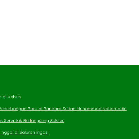
i di Kebun
 Penerbangan Baru di Bandara Sultan Muhammad Kaharuddin
es Serentak Berlangsung Sukses
ggal di Saluran Irigasi