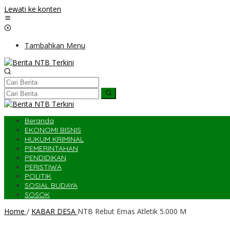
Lewati ke konten
Tambahkan Menu
Beranda
EKONOMI BISNIS
HUKUM KRIMINAL
PEMERINTAHAN
PENDIDIKAN
PERISTIWA
POLITIK
SOSIAL BUDAYA
SOSOK
Home
/
KABAR DESA
NTB Rebut Emas Atletik 5.000 M