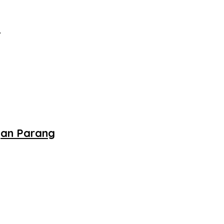
‎
gan Parang