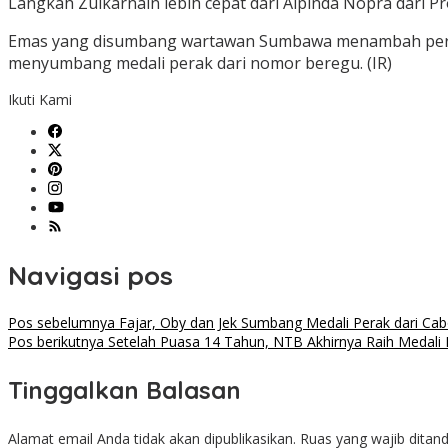
Langkah Zulkarnain lebih cepat dari Alpinda Nopra dari Pr
Emas yang disumbang wartawan Sumbawa menambah perole
menyumbang medali perak dari nomor beregu. (IR)
Ikuti Kami
Navigasi pos
Pos sebelumnya
Fajar, Oby dan Jek Sumbang Medali Perak dari Ca
Pos berikutnya
Setelah Puasa 14 Tahun, NTB Akhirnya Raih Medal
Tinggalkan Balasan
Alamat email Anda tidak akan dipublikasikan.
Ruas yang wajib ditan