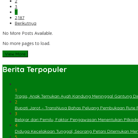
2
3
…
2,187
Berikutnya
No More Posts Available.
No more pages to load.
View More
Berita Terpopuler
1
Tragis, Anak Temukan Ayah Kandung Meninggal Gantung Dir
2
Bupati Jarot – TransNusa Bahas Peluang Pembukaan Rute
3
Belajar dari Pemilu, Faktor Pengawasan Menentukan Pilkad
4
Diduga Kecelakaan Tunggal, Seorang Petani Ditemukan Menin
5