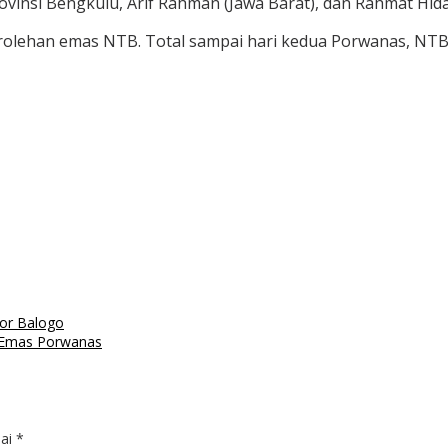
ovinsi Bengkulu, Arif Rahman (Jawa Barat), dan Rahmat Hiday
han emas NTB. Total sampai hari kedua Porwanas, NTB t
bor Balogo
i Emas Porwanas
dai
*