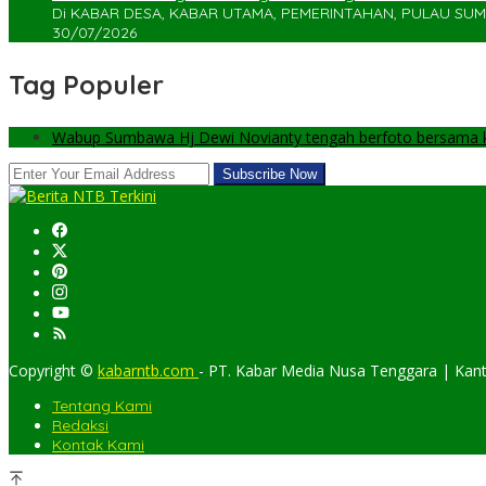
Di KABAR DESA, KABAR UTAMA, PEMERINTAHAN, PULAU S
30/07/2026
Tag Populer
Wabup Sumbawa Hj Dewi Novianty tengah berfoto bersama ke
Copyright ©
kabarntb.com
- PT. Kabar Media Nusa Tenggara | Kant
Tentang Kami
Redaksi
Kontak Kami