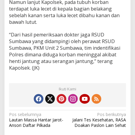
Namun lanjut Kapolsek, pada tubuh korban
terdapat luka lecet di kepala bagian belakang
sebelah kanan serta luka lecet dibahu kanan dan
bawah lutut.
“Dari hasil pemeriksaan dokter jaga RSUD
Sumbawa yang didampingi oleh perawat RSUD
Sumbawa, PKM Unit 2 Sumbawa, tim indentifikasi
Polres dimana diduga korban meninggal akibat
henti jantung atau serangan jantung,” terang
Kapolsek. (JK)
Ikuti Kami
N
Pos sebelumnya
Pos berikutnya
Lautan Massa Hantar Jarot-
Jalani Tes Kesehatan, RASA
a
Ansori Daftar Pilkada
Doakan Paslon Lain Sehat
v