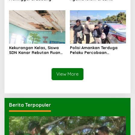
Sampar Maras Terkatung-
katung ‎
Kekurangan Kelas, Siswa
Polisi Amankan Terduga
SDN Kanar Rebutan Ruang
Pelaku Percobaan
Belajar
Pemerkosaan yang Ancam
Korban dengan Parang
View More
Berita Terpopuler