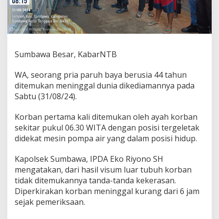
u
k
a
n
M
e
Sumbawa Besar, KabarNTB
n
i
WA, seorang pria paruh baya berusia 44 tahun
n
g
ditemukan meninggal dunia dikediamannya pada
g
Sabtu (31/08/24).
a
l
Korban pertama kali ditemukan oleh ayah korban
D
sekitar pukul 06.30 WITA dengan posisi tergeletak
u
n
didekat mesin pompa air yang dalam posisi hidup.
i
a
Kapolsek Sumbawa, IPDA Eko Riyono SH
mengatakan, dari hasil visum luar tubuh korban
tidak ditemukannya tanda-tanda kekerasan.
Diperkirakan korban meninggal kurang dari 6 jam
sejak pemeriksaan.