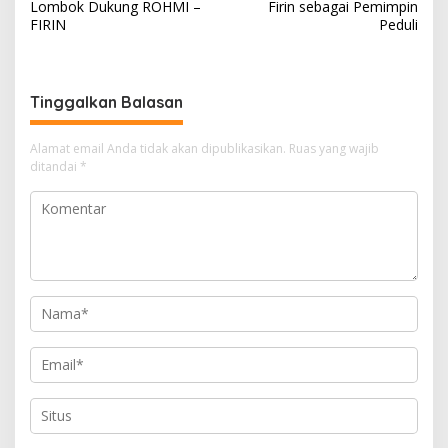
v
Lombok Dukung ROHMI –
Firin sebagai Pemimpin
FIRIN
Peduli
i
g
a
Tinggalkan Balasan
s
i
Alamat email Anda tidak akan dipublikasikan.
Ruas yang wajib
ditandai
*
p
o
s