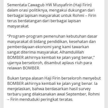
o
Sementata Cawagub HW Musyafirin (Haji Firin)
h
dalam orasi politiknya, mengakui dukungan dari
m
berbagai lapisan masyarakat untuk Rohmi – Firin
i
-
terus berdatangan dari berbagai lapisan
F
masyarakat.
i
r
“Program-program pemenuhan kebutuhan dasar
i
masyarakat di bidang pendidikan, kesehatan dan
n
pemberdayaan ekonomi yang kami tawarkan
sangat diterima masyarakat. Alhamdulillah
BOMBER akhirnya kembali ke jalan yang benar,”
ujarnya berseloroh, disambut aplaus riuh para
relawan BOMBER.
Bukan tanpa alasan Haji Firin berseloroh menyebut
BOMBER akhirnya kembali ke jalan yang benar. Ia
menjelaskan, bahwa berdasarkan hasil survey
terbaru yang dilaksanakan awal September, Rohmi
– Firin menduduki peringkat teratas.