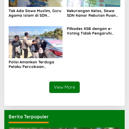
Tak Ada Siswa Muslim, Guru
Kekurangan Kelas, Siswa
Agama Islam di SDN
SDN Kanar Rebutan Ruang
Sampar Maras Terkatung-
Belajar
katung ‎
Pilkades KSB dengan e-
Voting Tidak Pengaruhi
Keberadaan PPKD
Polisi Amankan Terduga
Pelaku Percobaan
Pemerkosaan yang Ancam
Korban dengan Parang
View More
Berita Terpopuler