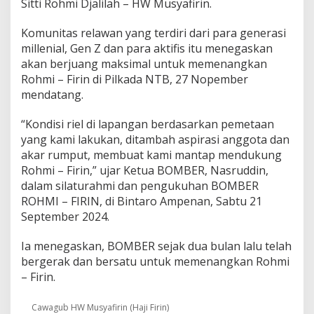
Sitti Rohmi Djalilah – HW Musyafirin.
a
n
D
Komunitas relawan yang terdiri dari para generasi
u
millenial, Gen Z dan para aktifis itu menegaskan
k
akan berjuang maksimal untuk memenangkan
u
Rohmi – Firin di Pilkada NTB, 27 Nopember
n
mendatang.
g
a
n
“Kondisi riel di lapangan berdasarkan pemetaan
d
yang kami lakukan, ditambah aspirasi anggota dan
a
akar rumput, membuat kami mantap mendukung
r
Rohmi – Firin,” ujar Ketua BOMBER, Nasruddin,
i
Z
dalam silaturahmi dan pengukuhan BOMBER
u
ROHMI – FIRIN, di Bintaro Ampenan, Sabtu 21
l
September 2024.
-
U
Ia menegaskan, BOMBER sejak dua bulan lalu telah
h
e
bergerak dan bersatu untuk memenangkan Rohmi
l
– Firin.
k
e
Cawagub HW Musyafirin (Haji Firin)
R