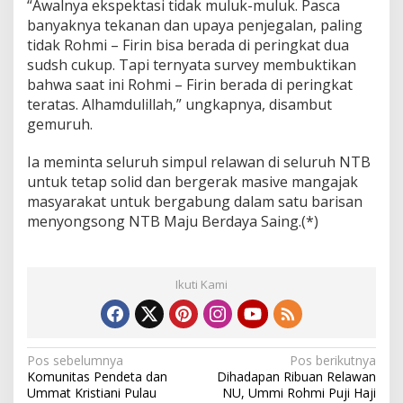
“Awalnya ekspektasi tidak muluk-muluk. Pasca
banyaknya tekanan dan upaya penjegalan, paling
tidak Rohmi – Firin bisa berada di peringkat dua
sudsh cukup. Tapi ternyata survey membuktikan
bahwa saat ini Rohmi – Firin berada di peringkat
teratas. Alhamdulillah,” ungkapnya, disambut
gemuruh.
Ia meminta seluruh simpul relawan di seluruh NTB
untuk tetap solid dan bergerak masive mangajak
masyarakat untuk bergabung dalam satu barisan
menyongsong NTB Maju Berdaya Saing.(*)
Ikuti Kami
N
Pos sebelumnya
Pos berikutnya
Komunitas Pendeta dan
Dihadapan Ribuan Relawan
a
Ummat Kristiani Pulau
NU, Ummi Rohmi Puji Haji