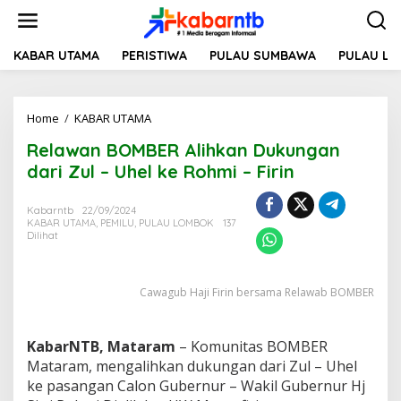
L
e
w
a
KABAR UTAMA
PERISTIWA
PULAU SUMBAWA
PULAU L
t
i
k
Home
/
KABAR UTAMA
R
e
e
k
Relawan BOMBER Alihkan Dukungan
l
o
a
n
dari Zul – Uhel ke Rohmi – Firin
w
t
a
e
Kabarntb
22/09/2024
n
n
KABAR UTAMA
,
PEMILU
,
PULAU LOMBOK
137
B
Dilihat
O
M
B
Cawagub Haji Firin bersama Relawab BOMBER
E
R
A
l
KabarNTB, Mataram
– Komunitas BOMBER
i
Mataram, mengalihkan dukungan dari Zul – Uhel
h
ke pasangan Calon Gubernur – Wakil Gubernur Hj
k