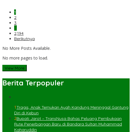
1
2
3
…
2,194
Berikutnya
No More Posts Available.
No more pages to load.
View More
Berita Terpopuler
1
Tragis, Anak Temukan Ayah Kandung Meninggal Gantung
Diri di Kebun
2
Bupati Jarot – TransNusa Bahas Peluang Pembukaan
Rute Penerbangan Baru di Bandara Sultan Muhammad
Kaharuddin