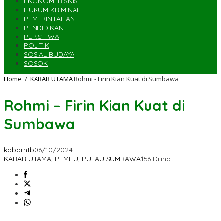
EKONOMI BISNIS
HUKUM KRIMINAL
PEMERINTAHAN
PENDIDIKAN
PERISTIWA
POLITIK
SOSIAL BUDAYA
SOSOK
Home
/
KABAR UTAMA
Rohmi - Firin Kian Kuat di Sumbawa
Rohmi – Firin Kian Kuat di
Sumbawa
kabarntb
06/10/2024
KABAR UTAMA
,
PEMILU
,
PULAU SUMBAWA
156 Dilihat