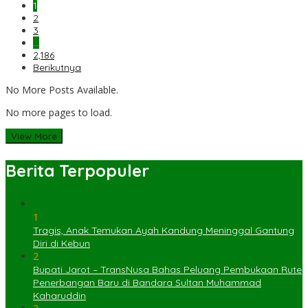
1
2
3
…
2,186
Berikutnya
No More Posts Available.
No more pages to load.
View More
Berita Terpopuler
1
Tragis, Anak Temukan Ayah Kandung Meninggal Gantung
Diri di Kebun
2
Bupati Jarot – TransNusa Bahas Peluang Pembukaan Rute
Penerbangan Baru di Bandara Sultan Muhammad
Kaharuddin