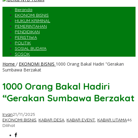
Beranda
EKONOMI BISNIS
HUKUM KRIMINAL
PEMERINTAHAN
PENDIDIKAN
PERISTIWA
POLITIK
SOSIAL BUDAYA
SOSOK
Home
/
EKONOMI BISNIS
1000 Orang Bakal Hadiri "Gerakan
Sumbawa Berzakat
1000 Orang Bakal Hadiri
“Gerakan Sumbawa Berzakat
Irvan
21/11/2025
EKONOMI BISNIS
,
KABAR DESA
,
KABAR EVENT
,
KABAR UTAMA
46
Dilihat