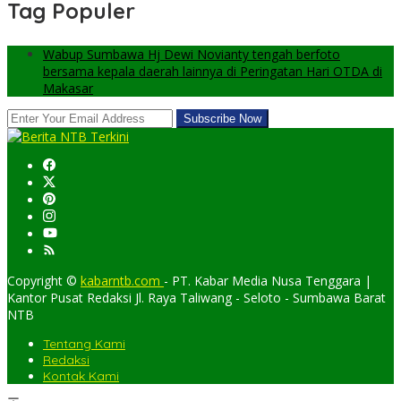
Tag Populer
Wabup Sumbawa Hj Dewi Novianty tengah berfoto
bersama kepala daerah lainnya di Peringatan Hari OTDA di
Makasar
Copyright ©
kabarntb.com
- PT. Kabar Media Nusa Tenggara |
Kantor Pusat Redaksi Jl. Raya Taliwang - Seloto - Sumbawa Barat
NTB
Tentang Kami
Redaksi
Kontak Kami