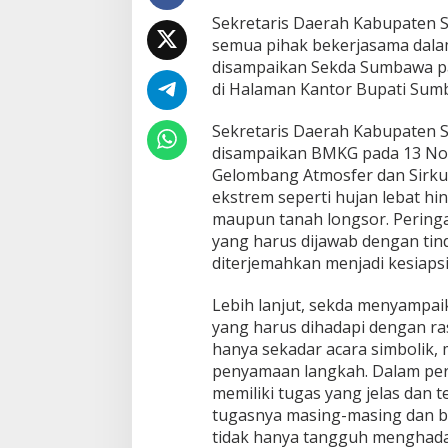
n
Sekretaris Daerah Kabupaten S
c
semua pihak bekerjasama dala
a
m
disampaikan Sekda Sumbawa pa
a
di Halaman Kantor Bupati Sumb
n
B
Sekretaris Daerah Kabupaten
e
disampaikan BMKG pada 13 No
n
c
Gelombang Atmosfer dan Sirkul
a
ekstrem seperti hujan lebat hi
n
maupun tanah longsor. Peringata
a
yang harus dijawab dengan tin
diterjemahkan menjadi kesiaps
Lebih lanjut, sekda menyampai
yang harus dihadapi dengan rasi
hanya sekadar acara simbolik, 
penyamaan langkah. Dalam per
memiliki tugas yang jelas dan 
tugasnya masing-masing dan b
tidak hanya tangguh menghada