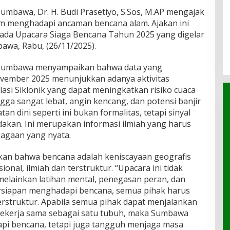
umbawa, Dr. H. Budi Prasetiyo, S.Sos, M.AP mengajak
m menghadapi ancaman bencana alam. Ajakan ini
da Upacara Siaga Bencana Tahun 2025 yang digelar
awa, Rabu, (26/11/2025).
 Sumbawa menyampaikan bahwa data yang
vember 2025 menunjukkan adanya aktivitas
asi Siklonik yang dapat meningkatkan risiko cuaca
ngga sangat lebat, angin kencang, dan potensi banjir
n dini seperti ini bukan formalitas, tetapi sinyal
dakan. Ini merupakan informasi ilmiah yang harus
iagaan yang nyata.
kan bahwa bencana adalah keniscayaan geografis
onal, ilmiah dan terstruktur. “Upacara ini tidak
melainkan latihan mental, penegasan peran, dan
siapan menghadapi bencana, semua pihak harus
terstruktur. Apabila semua pihak dapat menjalankan
ekerja sama sebagai satu tubuh, maka Sumbawa
pi bencana, tetapi juga tangguh menjaga masa