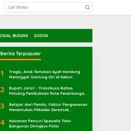
OSIAL BUDAYA
SOSOK
Berita Terpopuler
1
Tragis, Anak Temukan Ayah Kandung
Meninggal Gantung Diri di Kebun
2
Bupati Jarot – TransNusa Bahas
Peluang Pembukaan Rute Penerbangan
Baru di Bandara Sultan Muhammad
3
Kaharuddin
Belajar dari Pemilu, Faktor Pengawasan
Menentukan Pilkades Serentak
Berlangsung Sukses
4
Kawanan Pencuri Spesialis Toko
Bangunan Diringkus Polisi