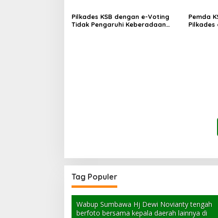
Maras Terkatung-katung ‎
Pilkades KSB dengan e-Voting
Pemda K
Tidak Pengaruhi Keberadaan
Pilkades
PPKD
Voting
Tag Populer
Wabup Sumbawa Hj Dewi Novianty tengah
berfoto bersama kepala daerah lainnya di