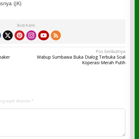
nya. (JK)
Ikuti Kami
Pos berikutnya
naker
Wabup Sumbawa Buka Dialog Terbuka Soal
Koperasi Merah Putih
ng wajib ditandai
*