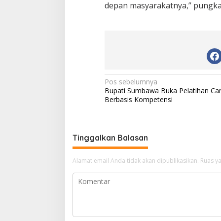
depan masyarakatnya,” pungkas
N
Pos sebelumnya
Bupati Sumbawa Buka Pelatihan Ca
a
Berbasis Kompetensi
v
i
g
Tinggalkan Balasan
a
Alamat email Anda tidak akan dipublikasikan.
Ruas ya
s
i
p
o