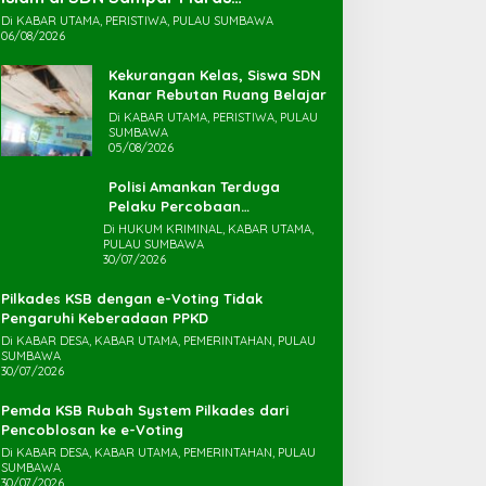
Terkatung-katung ‎
Di KABAR UTAMA, PERISTIWA, PULAU SUMBAWA
06/08/2026
Kekurangan Kelas, Siswa SDN
Kanar Rebutan Ruang Belajar
Di KABAR UTAMA, PERISTIWA, PULAU
SUMBAWA
05/08/2026
Polisi Amankan Terduga
Pelaku Percobaan
Pemerkosaan yang Ancam
Di HUKUM KRIMINAL, KABAR UTAMA,
PULAU SUMBAWA
Korban dengan Parang
30/07/2026
Pilkades KSB dengan e-Voting Tidak
Pengaruhi Keberadaan PPKD
Di KABAR DESA, KABAR UTAMA, PEMERINTAHAN, PULAU
SUMBAWA
30/07/2026
Pemda KSB Rubah System Pilkades dari
Pencoblosan ke e-Voting
Di KABAR DESA, KABAR UTAMA, PEMERINTAHAN, PULAU
SUMBAWA
30/07/2026