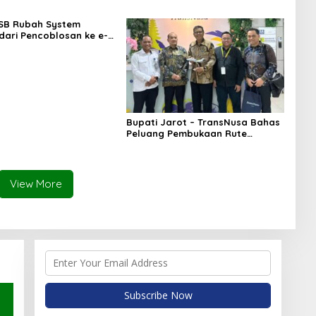
Ancam Korban dengan Parang
SB Rubah System
 dari Pencoblosan ke e-
Bupati Jarot – TransNusa Bahas
Peluang Pembukaan Rute
Penerbangan Baru di Bandara
Sultan Muhammad Kaharuddin
View More