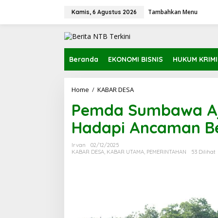
L
Tambahkan Menu
e
Kamis, 6 Agustus 2026
w
a
t
i
k
Beranda
EKONOMI BISNIS
HUKUM KRIM
e
k
o
Home
/
KABAR DESA
P
n
e
t
Pemda Sumbawa Aj
m
e
d
n
Hadapi Ancaman B
a
S
u
Irvan
02/12/2025
m
KABAR DESA
,
KABAR UTAMA
,
PEMERINTAHAN
53 Dilihat
b
a
w
a
A
j
a