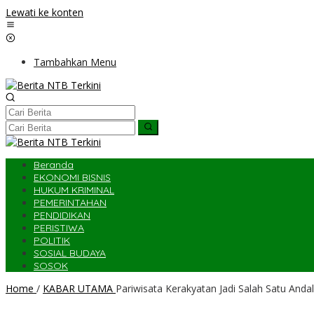
Lewati ke konten
Tambahkan Menu
Beranda
EKONOMI BISNIS
HUKUM KRIMINAL
PEMERINTAHAN
PENDIDIKAN
PERISTIWA
POLITIK
SOSIAL BUDAYA
SOSOK
Home
/
KABAR UTAMA
Pariwisata Kerakyatan Jadi Salah Satu An