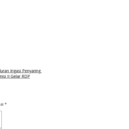
ran Irigasi Penyaring ‎
si II Gelar RDP
dai
*