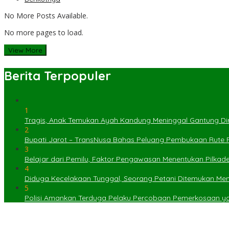
No More Posts Available.
No more pages to load.
View More
Berita Terpopuler
1
Tragis, Anak Temukan Ayah Kandung Meninggal Gantung Dir
2
Bupati Jarot – TransNusa Bahas Peluang Pembukaan Rute
3
Belajar dari Pemilu, Faktor Pengawasan Menentukan Pilkad
4
Diduga Kecelakaan Tunggal, Seorang Petani Ditemukan Menin
5
Polisi Amankan Terduga Pelaku Percobaan Pemerkosaan 