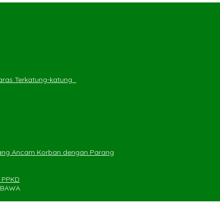
ras Terkatung-katung ‎
yang Ancam Korban dengan Parang
n PPKD
UMBAWA