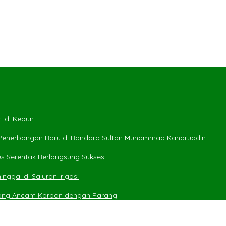
i di Kebun
 Penerbangan Baru di Bandara Sultan Muhammad Kaharuddin
es Serentak Berlangsung Sukses
ggal di Saluran Irigasi
yang Ancam Korban dengan Parang