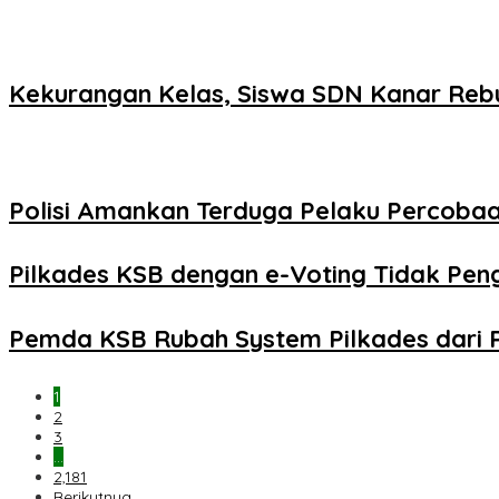
Kekurangan Kelas, Siswa SDN Kanar Reb
Polisi Amankan Terduga Pelaku Percob
Pilkades KSB dengan e-Voting Tidak Pe
Pemda KSB Rubah System Pilkades dari 
1
2
3
…
2,181
Berikutnya