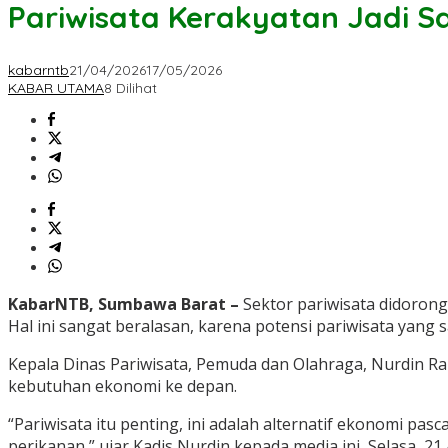
Pariwisata Kerakyatan Jadi 
kabarntb
21/04/2026
17/05/2026
KABAR UTAMA
8 Dilihat
KabarNTB, Sumbawa Barat –
Sektor pariwisata didoron
Hal ini sangat beralasan, karena potensi pariwisata yan
Kepala Dinas Pariwisata, Pemuda dan Olahraga, Nurdin R
kebutuhan ekonomi ke depan.
“Pariwisata itu penting, ini adalah alternatif ekonomi pas
perikanan,” ujar Kadis Nurdin kepada media ini, Selasa, 21 