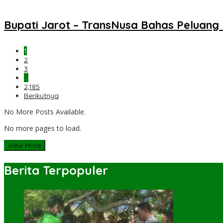
Bupati Jarot – TransNusa Bahas Peluan
1
2
3
…
2,185
Berikutnya
No More Posts Available.
No more pages to load.
View More
Berita Terpopuler