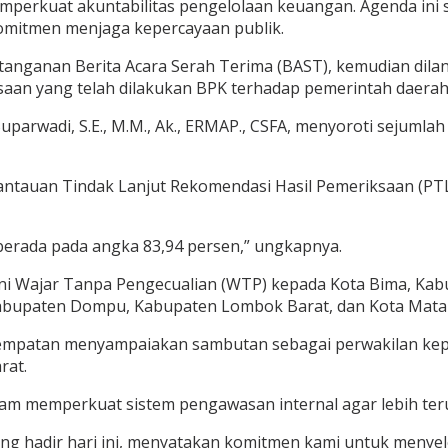
perkuat akuntabilitas pengelolaan keuangan. Agenda ini
komitmen menjaga kepercayaan publik.
anganan Berita Acara Serah Terima (BAST), kemudian dila
ksaan yang telah dilakukan BPK terhadap pemerintah daerah
parwadi, S.E., M.M., Ak., ERMAP., CSFA, menyoroti sejumla
antauan Tindak Lanjut Rekomendasi Hasil Pemeriksaan (P
g berada pada angka 83,94 persen,” ungkapnya.
ni Wajar Tanpa Pengecualian (WTP) kepada Kota Bima, K
 Kabupaten Dompu, Kabupaten Lombok Barat, dan Kota Mat
mpatan menyampaiakan sambutan sebagai perwakilan kepa
rat.
m memperkuat sistem pengawasan internal agar lebih teruk
yang hadir hari ini, menyatakan komitmen kami untuk menye