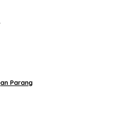
‎
gan Parang