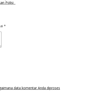
Polisi ‎ ‎
dai
*
agaimana data komentar Anda diproses