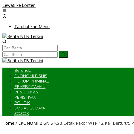
Lewati ke konten
Tambahkan Menu
Beranda
EKONOMI BISNIS
HUKUM KRIMINAL
PEMERINTAHAN
PENDIDIKAN
PERISTIWA
POLITIK
SOSIAL BUDAYA
SOSOK
Home
/
EKONOMI BISNIS
KSB Cetak Rekor WTP 12 Kali Berturut, 