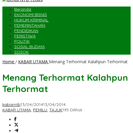
Beranda
EKONOMI BISNIS
HUKUM KRIMINAL
PEMERINTAHAN
PENDIDIKAN
PERISTIWA
POLITIK
SOSIAL BUDAYA
SOSOK
Home
/
KABAR UTAMA
Menang Terhormat Kalahpun Terhormat
Menang Terhormat Kalahpun
Terhormat
kabarntb
13/04/2014
13/04/2014
KABAR UTAMA
,
PEMILU
,
TAJUK
195 Dilihat