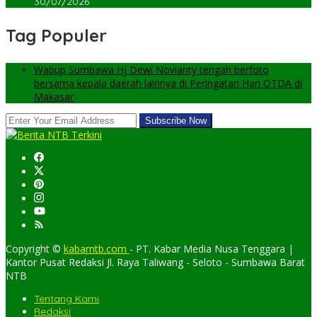
30/07/2026
Tag Populer
Wabup Sumbawa Hj Dewi Novianty tengah berfoto
bersama kepala daerah lainnya di Peringatan Hari OTDA di
Makasar
Copyright ©
kabarntb.com
- PT. Kabar Media Nusa Tenggara |
Kantor Pusat Redaksi Jl. Raya Taliwang - Seloto - Sumbawa Barat
NTB
Tentang Kami
Redaksi