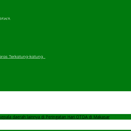
MBAWA
ras Terkatung-katung ‎
pala daerah lainnya di Peringatan Hari OTDA di Makasar