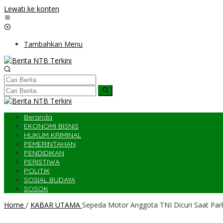
Lewati ke konten
Tambahkan Menu
Beranda
EKONOMI BISNIS
HUKUM KRIMINAL
PEMERINTAHAN
PENDIDIKAN
PERISTIWA
POLITIK
SOSIAL BUDAYA
SOSOK
Home
/
KABAR UTAMA
Sepeda Motor Anggota TNI Dicuri Saat Park