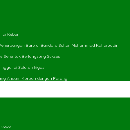
i di Kebun
 Penerbangan Baru di Bandara Sultan Muhammad Kaharuddin
es Serentak Berlangsung Sukses
ggal di Saluran Irigasi
yang Ancam Korban dengan Parang
UMBAWA