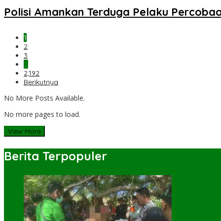
Polisi Amankan Terduga Pelaku Percob
1
2
3
…
2,192
Berikutnya
No More Posts Available.
No more pages to load.
View More
Berita Terpopuler