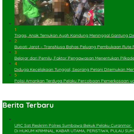
1
Tragis, Anak Temukan Ayah Kandung Meninggal Gantung Dir
2
Bupati Jarot – TransNusa Bahas Peluang Pembukaan Rute
3
Belajar dari Pemilu, Faktor Pengawasan Menentukan Pilkad
4
Diduga Kecelakaan Tunggal, Seorang Petani Ditemukan Menin
5
Polisi Amankan Terduga Pelaku Percobaan Pemerkosaan 
Berita Terbaru
URC Sat Reskrim Polres Sumbawa Bekuk Pelaku Curanmor ‎
Di HUKUM KRIMINAL, KABAR UTAMA, PERISTIWA, PULAU S