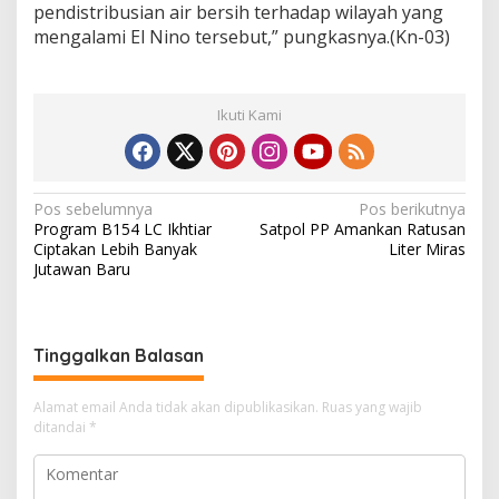
pendistribusian air bersih terhadap wilayah yang
mengalami El Nino tersebut,” pungkasnya.(Kn-03)
Ikuti Kami
N
Pos sebelumnya
Pos berikutnya
Program B154 LC Ikhtiar
Satpol PP Amankan Ratusan
a
Ciptakan Lebih Banyak
Liter Miras
v
Jutawan Baru
i
g
Tinggalkan Balasan
a
s
Alamat email Anda tidak akan dipublikasikan.
Ruas yang wajib
i
ditandai
*
p
o