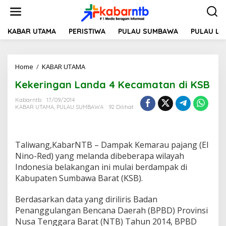
L
e
w
a
KABAR UTAMA
PERISTIWA
PULAU SUMBAWA
PULAU L
t
i
k
Home
/
KABAR UTAMA
K
e
e
k
Kekeringan Landa 4 Kecamatan di KSB
k
o
e
n
Kabarntb
17/09/2014
r
t
KABAR UTAMA
,
PULAU SUMBAWA
92 Dilihat
i
e
n
n
g
a
Taliwang,KabarNTB – Dampak Kemarau pajang (El
n
Nino-Red) yang melanda dibeberapa wilayah
L
Indonesia belakangan ini mulai berdampak di
a
n
Kabupaten Sumbawa Barat (KSB).
d
a
Berdasarkan data yang diriliris Badan
4
Penanggulangan Bencana Daerah (BPBD) Provinsi
K
Nusa Tenggara Barat (NTB) Tahun 2014, BPBD
e