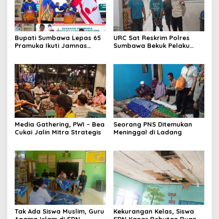
Bupati Sumbawa Lepas 65
URC Sat Reskrim Polres
Pramuka Ikuti Jamnas
Sumbawa Bekuk Pelaku
Cibubur ‎
Media Gathering, PWI – Bea
Seorang PNS Ditemukan
Cukai Jalin Mitra Strategis
Meninggal di Ladang
Tak Ada Siswa Muslim, Guru
Kekurangan Kelas, Siswa
Agama Islam di SDN
SDN Kanar Rebutan Ruang