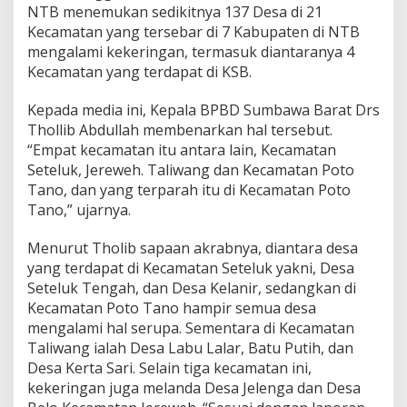
c
NTB menemukan sedikitnya 137 Desa di 21
a
Kecamatan yang tersebar di 7 Kabupaten di NTB
m
mengalami kekeringan, termasuk diantaranya 4
a
Kecamatan yang terdapat di KSB.
t
a
n
Kepada media ini, Kepala BPBD Sumbawa Barat Drs
d
Thollib Abdullah membenarkan hal tersebut.
i
“Empat kecamatan itu antara lain, Kecamatan
K
Seteluk, Jereweh. Taliwang dan Kecamatan Poto
S
B
Tano, dan yang terparah itu di Kecamatan Poto
Tano,” ujarnya.
Menurut Tholib sapaan akrabnya, diantara desa
yang terdapat di Kecamatan Seteluk yakni, Desa
Seteluk Tengah, dan Desa Kelanir, sedangkan di
Kecamatan Poto Tano hampir semua desa
mengalami hal serupa. Sementara di Kecamatan
Taliwang ialah Desa Labu Lalar, Batu Putih, dan
Desa Kerta Sari. Selain tiga kecamatan ini,
kekeringan juga melanda Desa Jelenga dan Desa