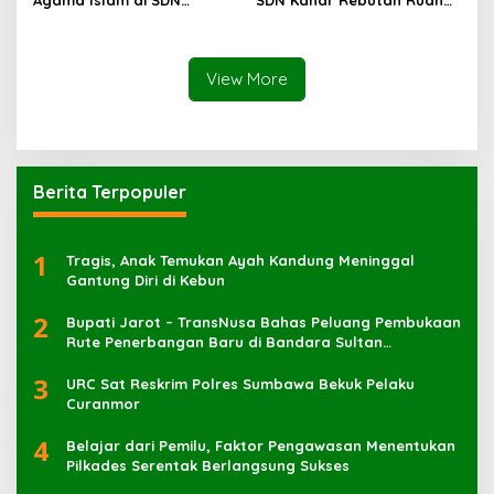
Sampar Maras Terkatung-
Belajar
katung ‎
View More
Berita Terpopuler
1
Tragis, Anak Temukan Ayah Kandung Meninggal
Gantung Diri di Kebun
2
Bupati Jarot – TransNusa Bahas Peluang Pembukaan
Rute Penerbangan Baru di Bandara Sultan
Muhammad Kaharuddin
3
URC Sat Reskrim Polres Sumbawa Bekuk Pelaku
4
Belajar dari Pemilu, Faktor Pengawasan Menentukan
Pilkades Serentak Berlangsung Sukses