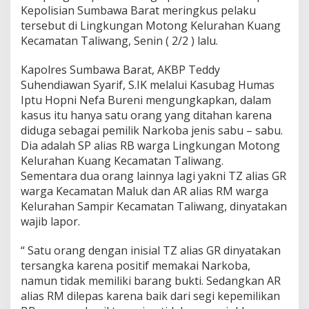
e
Kepolisian Sumbawa Barat meringkus pelaku
l
tersebut di Lingkungan Motong Kelurahan Kuang
a
Kecamatan Taliwang, Senin ( 2/2 ) lalu.
k
u
N
Kapolres Sumbawa Barat, AKBP Teddy
a
Suhendiawan Syarif, S.IK melalui Kasubag Humas
r
Iptu Hopni Nefa Bureni mengungkapkan, dalam
k
kasus itu hanya satu orang yang ditahan karena
o
diduga sebagai pemilik Narkoba jenis sabu – sabu.
b
a
Dia adalah SP alias RB warga Lingkungan Motong
Kelurahan Kuang Kecamatan Taliwang.
Sementara dua orang lainnya lagi yakni TZ alias GR
warga Kecamatan Maluk dan AR alias RM warga
Kelurahan Sampir Kecamatan Taliwang, dinyatakan
wajib lapor.
“ Satu orang dengan inisial TZ alias GR dinyatakan
tersangka karena positif memakai Narkoba,
namun tidak memiliki barang bukti. Sedangkan AR
alias RM dilepas karena baik dari segi kepemilikan