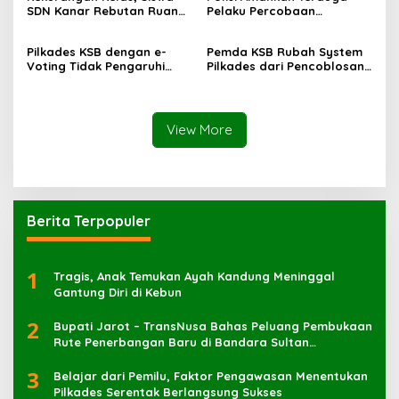
SDN Kanar Rebutan Ruang
Pelaku Percobaan
Belajar
Pemerkosaan yang Ancam
Korban dengan Parang
Pilkades KSB dengan e-
Pemda KSB Rubah System
Voting Tidak Pengaruhi
Pilkades dari Pencoblosan
Keberadaan PPKD
ke e-Voting
View More
Berita Terpopuler
1
Tragis, Anak Temukan Ayah Kandung Meninggal
Gantung Diri di Kebun
2
Bupati Jarot – TransNusa Bahas Peluang Pembukaan
Rute Penerbangan Baru di Bandara Sultan
Muhammad Kaharuddin
3
Belajar dari Pemilu, Faktor Pengawasan Menentukan
Pilkades Serentak Berlangsung Sukses