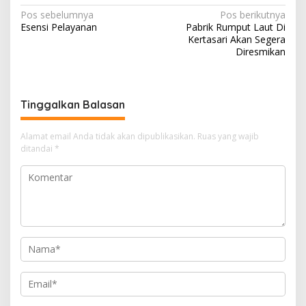
N
Pos sebelumnya
Pos berikutnya
Esensi Pelayanan
Pabrik Rumput Laut Di
a
Kertasari Akan Segera
v
Diresmikan
i
g
Tinggalkan Balasan
a
s
Alamat email Anda tidak akan dipublikasikan.
Ruas yang wajib
i
ditandai
*
p
o
s