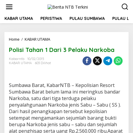
L
e
w
a
KABAR UTAMA
PERISTIWA
PULAU SUMBAWA
PULAU L
t
i
k
Home
/
KABAR UTAMA
P
e
o
k
Polisi Tahan 1 Dari 3 Pelaku Narkoba
l
o
i
n
Kabarntb
10/02/2015
s
t
KABAR UTAMA
603 Dilihat
i
e
T
n
a
h
Sumbawa Barat, KabarNTB – Kepolisian Resort
a
Sumbawa Barat belum lama ini meringkus bandar
n
Narkoba, satu dari tiga terduga pelaku
1
D
penyalahgunaan Narkoba jenis Sabu – Sabu ( SS ).
a
Dari hasil penangkapan tersebut kepolisian
r
setempat mengamankan sejumlah barang bukti
i
berupa Narkoba jenis sabu – sabu dan sejumlah
3
P
alat penghisap serta uang Rp.2.560.000 ribu.Aparat