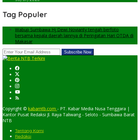
Tag Populer
Wabup Sumbawa Hj Dewi Novianty tengah berfoto
bersama kepala daerah lainnya di Peringatan Hari OTDA di
Makasar
Copyright ©
kabarntb.com
- PT. Kabar Media Nusa Tenggara |
Kantor Pusat Redaksi Jl. Raya Taliwang - Seloto - Sumbawa Barat
NTB
Tentang Kami
Redaksi