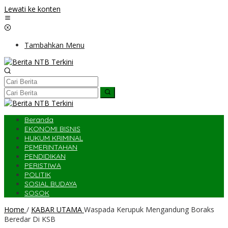
Lewati ke konten
Tambahkan Menu
Beranda
EKONOMI BISNIS
HUKUM KRIMINAL
PEMERINTAHAN
PENDIDIKAN
PERISTIWA
POLITIK
SOSIAL BUDAYA
SOSOK
Home
/
KABAR UTAMA
Waspada Kerupuk Mengandung Boraks
Beredar Di KSB