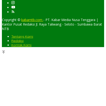
Copyright ©
kabarntb.com
- PT. Kabar Media Nusa Tenggara |
Kantor Pusat Redaksi Jl. Raya Taliwang - Seloto - Sumbawa Barat
NTB
Tentang Kami
Redaksi
Kontak Kami