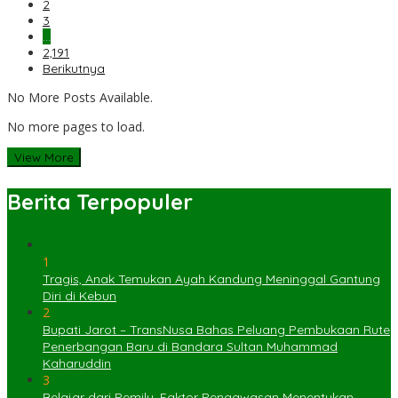
2
3
…
2,191
Berikutnya
No More Posts Available.
No more pages to load.
View More
Berita Terpopuler
1
Tragis, Anak Temukan Ayah Kandung Meninggal Gantung
Diri di Kebun
2
Bupati Jarot – TransNusa Bahas Peluang Pembukaan Rute
Penerbangan Baru di Bandara Sultan Muhammad
Kaharuddin
3
Belajar dari Pemilu, Faktor Pengawasan Menentukan