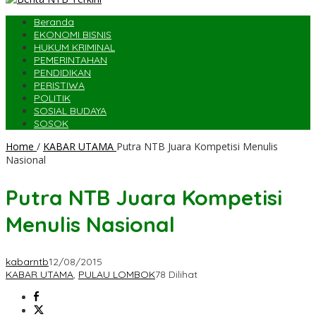
Beranda
EKONOMI BISNIS
HUKUM KRIMINAL
PEMERINTAHAN
PENDIDIKAN
PERISTIWA
POLITIK
SOSIAL BUDAYA
SOSOK
Home
/
KABAR UTAMA
Putra NTB Juara Kompetisi Menulis
Nasional
Putra NTB Juara Kompetisi
Menulis Nasional
kabarntb
12/08/2015
KABAR UTAMA
,
PULAU LOMBOK
78 Dilihat