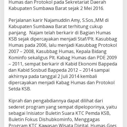
Humas dan Protokol pada Sekretariat Daerah
m
Kabupaten Sumbawa Barat sejak 2 Mei 2016.
a
s
K
Perjalanan karir Najamuddin Amy, S.Sos.,MM di
S
Kabupaten Sumbawa Barat terhitung cukup
B
panjang. Najam telah berkarir di Bagian Humas
KSB sejak dipercayakan menjadi Staf/Plt. Kasubbag
Humas pada 2006, lalu menjadi Kasubbag Protokol
2007 – 2008, Kasubbag Humas, Kepala Bidang
Kominfo sekaligus Plt. Kabag Humas dan PDE 2009
– 2011, sempat berkarir di Kabid Ekonomi Bappeda
dan Kabid Sosbud Bappeda 2012 – 2014 sampai
akhirnya pada tanggal 2 Juli 2014 kembali
dipercayakan menjadi Kabag Humas dan Protokol
Setda KSB.
Kiprah dan pengabdiannya dapat dilihat dari
sederet program yang sempat dipeloporinya, yaitu
sebagai Inisiator Buletin Suara KTC Pemda KSB,
Buletin Fokus Dishubkominfo, Menggagas
Program KTC Kawasan Wisata Digital, Humas
Goes