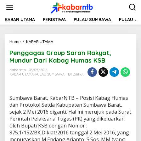
L
e
w
a
KABAR UTAMA
PERISTIWA
PULAU SUMBAWA
PULAU L
t
i
k
Home
/
KABAR UTAMA
P
e
e
k
Penggagas Group Saran Rakyat,
n
o
g
n
Mundur Dari Kabag Humas KSB
g
t
a
e
Kabarntb
03/05/2016
KABAR UTAMA
,
PULAU SUMBAWA
131 Dilihat
g
n
a
s
G
Sumbawa Barat, KabarNTB – Posisi Kabag Humas
r
o
dan Protokol Setda Kabupaten Sumbawa Barat,
u
sejak 2 Mei 2016 diganti. Hal ini merujuk pada Surat
p
Perintah Pelaksana Tugas (Plt) yang dikeluarkan
S
oleh Bupati KSB dengan Nomor :
a
875.1/152/BK.Diklat/2016 tanggal 2 Mei 2016, yang
r
a
menugaskan M.Endang Arianto, S.Sos.,MM (yang