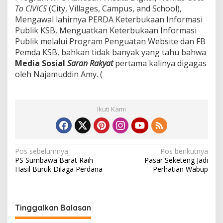
To CIVICS
(City, Villages, Campus, and School),
Mengawal lahirnya PERDA Keterbukaan Informasi
Publik KSB, Menguatkan Keterbukaan Informasi
Publik melalui Program Penguatan Website dan FB
Pemda KSB, bahkan tidak banyak yang tahu bahwa
Media Sosial
Saran Rakyat
pertama kalinya digagas
oleh Najamuddin Amy. (
Ikuti Kami
N
Pos sebelumnya
Pos berikutnya
PS Sumbawa Barat Raih
Pasar Seketeng Jadi
a
Hasil Buruk Dilaga Perdana
Perhatian Wabup
v
i
g
Tinggalkan Balasan