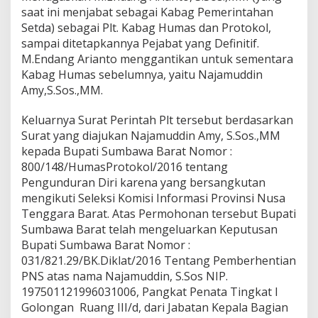
n
saat ini menjabat sebagai Kabag Pemerintahan
R
Setda) sebagai Plt. Kabag Humas dan Protokol,
a
sampai ditetapkannya Pejabat yang Definitif.
k
y
M.Endang Arianto menggantikan untuk sementara
a
Kabag Humas sebelumnya, yaitu Najamuddin
t
Amy,S.Sos.,MM.
,
M
Keluarnya Surat Perintah Plt tersebut berdasarkan
u
n
Surat yang diajukan Najamuddin Amy, S.Sos.,MM
d
kepada Bupati Sumbawa Barat Nomor :
u
800/148/HumasProtokol/2016 tentang
r
Pengunduran Diri karena yang bersangkutan
D
mengikuti Seleksi Komisi Informasi Provinsi Nusa
a
r
Tenggara Barat. Atas Permohonan tersebut Bupati
i
Sumbawa Barat telah mengeluarkan Keputusan
K
Bupati Sumbawa Barat Nomor :
a
031/821.29/BK.Diklat/2016 Tentang Pemberhentian
b
a
PNS atas nama Najamuddin, S.Sos NIP.
g
197501121996031006, Pangkat Penata Tingkat I
H
Golongan Ruang III/d, dari Jabatan Kepala Bagian
u