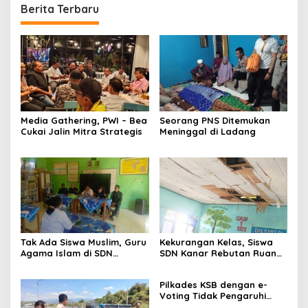
Berita Terbaru
Media Gathering, PWI – Bea
Seorang PNS Ditemukan
Cukai Jalin Mitra Strategis
Meninggal di Ladang
Tak Ada Siswa Muslim, Guru
Kekurangan Kelas, Siswa
Agama Islam di SDN
SDN Kanar Rebutan Ruang
Sampar Maras Terkatung-
Belajar
katung ‎
Pilkades KSB dengan e-
Voting Tidak Pengaruhi
Keberadaan PPKD