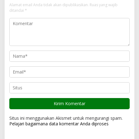
a
Alamat email Anda tidak akan dipublikasikan.
Ruas yang wajib
s
ditandai
*
i
p
o
s
Situs ini menggunakan Akismet untuk mengurangi spam.
Pelajari bagaimana data komentar Anda diproses