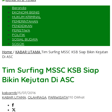
Beranda
EKONOMI BISNIS
HUKUM KRIMINAL
PEMERINTAHAN
PENDIDIKAN
PERISTIWA
POLITIK
SOSIAL BUDAYA
SOSOK
Home
/
KABAR UTAMA
Tim Surfing MSSC KSB Siap Bikin Kejutan
Di ASC
Tim Surfing MSSC KSB Siap
Bikin Kejutan Di ASC
kabarntb
15/07/2016
KABAR UTAMA
,
OLAHRAGA
,
PARIWISATA
110 Dilihat