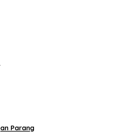
‎
gan Parang