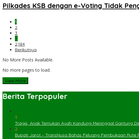
Pilkades KSB dengan e-Voting Tidak Pe
1
2
3
…
2,184
Berikutnya
No More Posts Available.
No more pages to load.
View More
Berita Terpopuler
1
Tragis, Anak Temukan Ayah Kandung Meninggal Gantung Dir
2
Bupati Jarot – TransNusa Bahas Peluang Pembukaan Rute