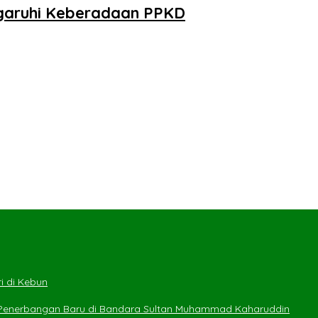
ngaruhi Keberadaan PPKD
i di Kebun
 Penerbangan Baru di Bandara Sultan Muhammad Kaharuddin