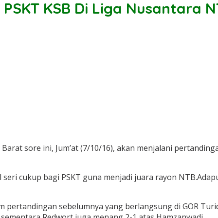
u PSKT KSB Di Liga Nusantara 
t sore ini, Jum’at (7/10/16), akan menjalani pertandingan
 seri cukup bagi PSKT guna menjadi juara rayon NTB.Adap
m pertandingan sebelumnya yang berlangsung di GOR Turi
sementara Redwort juga menang 2-1 atas Hamzanwadi.