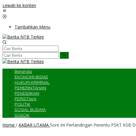
Lewati ke konten
Tambahkan Menu
Beranda
EKONOMI BISNIS
HUKUM KRIMINAL
PEMERINTAHAN
PENDIDIKAN
PERISTIWA
POLITIK
SOSIAL BUDAYA
SOSOK
Home
/
KABAR UTAMA
Sore Ini Pertandingan Penentu PSKT KSB D