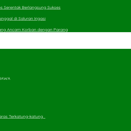
es Serentak Berlangsung Sukses
ggal di Saluran Irigasi
yang Ancam Korban dengan Parang
MBAWA
ras Terkatung-katung ‎