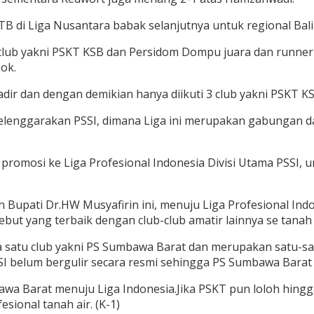
i NTB di Liga Nusantara babak selanjutnya untuk regional Ba
4 club yakni PSKT KSB dan Persidom Dompu juara dan runn
ok.
dir dan dengan demikian hanya diikuti 3 club yakni PSKT 
nggarakan PSSI, dimana Liga ini merupakan gabungan dari Div
romosi ke Liga Profesional Indonesia Divisi Utama PSSI, un
Bupati Dr.HW Musyafirin ini, menuju Liga Profesional Ind
ebut yang terbaik dengan club-club amatir lainnya se tanah 
a satu club yakni PS Sumbawa Barat dan merupakan satu-sa
SSI belum bergulir secara resmi sehingga PS Sumbawa Bara
wa Barat menuju Liga Indonesia.Jika PSKT pun loloh hingg
sional tanah air. (K-1)