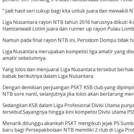
“ Jadi hasil seri cukup bagi kita untuk juara dan mewakil
Liga Nusantara rayon NTB tahun 2016 harusnya diikuti 
Hamzanwadi Lotim juara dan runner up rayon Pulau Lomb
Namun pada final rayon NTB ini, Persidom Dompu tidak ha
Liga Nusantara merupakan kompetisi liga amatir yang disele
amatir sebelumnya.
Yang lolos dan menjuarai Liga Nusantara tersebut berhak p
babak berikutnya dalam Liga Nusantara.
Dengan demikian perjuangan PSKT KSB club yang dipimpin 
NTB sore nanti, selanjutnya jika lolos akan bertarung mer
Sedangkan KSB dalam Liga Profesional Divisi Utama puny
tersebut.Sayangnya hingga kini kompetisi DIvisi utama P
Menarik ditunggu akankah PSKT mengikuti jejak PS Sumba
baru bagi Persepakbolaan NTB memiliki 2 club di Liga Profe