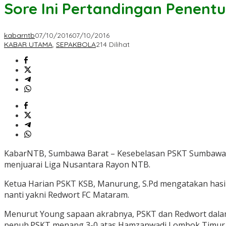
Sore Ini Pertandingan Penent
kabarntb
07/10/2016
07/10/2016
KABAR UTAMA
,
SEPAKBOLA
214 Dilihat
KabarNTB, Sumbawa Barat – Kesebelasan PSKT Sumbawa Bara
menjuarai Liga Nusantara Rayon NTB.
Ketua Harian PSKT KSB, Manurung, S.Pd mengatakan hasil
nanti yakni Redwort FC Mataram.
Menurut Young sapaan akrabnya, PSKT dan Redwort dala
penuh.PSKT menang 3-0 atas Hamzanwadi Lombok Timur 