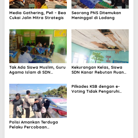
Media Gathering, PWI – Bea
Seorang PNS Ditemukan
Cukai Jalin Mitra Strategis
Meninggal di Ladang
Tak Ada Siswa Muslim, Guru
Kekurangan Kelas, Siswa
Agama Islam di SDN
SDN Kanar Rebutan Ruang
Sampar Maras Terkatung-
Belajar
katung ‎
Pilkades KSB dengan e-
Voting Tidak Pengaruhi
Keberadaan PPKD
Polisi Amankan Terduga
Pelaku Percobaan
Pemerkosaan yang Ancam
Korban dengan Parang