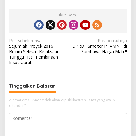
Ikuti Kami
N
Pos sebelumnya
Pos berikutnya
Sejumlah Proyek 2016
DPRD : Smelter PTAMNT di
a
Belum Selesai, Kejaksaan
Sumbawa Harga Mati !!
v
Tunggu Hasil Pembinaan
Inspektorat
i
g
a
Tinggalkan Balasan
s
i
Alamat email Anda tidak akan dipublikasikan.
Ruas yang wajib
ditandai
*
p
o
s