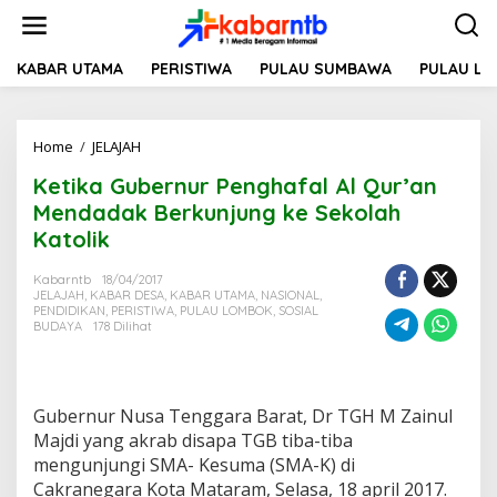
L
e
w
a
KABAR UTAMA
PERISTIWA
PULAU SUMBAWA
PULAU L
t
i
k
Home
/
JELAJAH
K
e
e
k
Ketika Gubernur Penghafal Al Qur’an
t
o
i
n
Mendadak Berkunjung ke Sekolah
k
t
Katolik
a
e
G
n
Kabarntb
18/04/2017
u
JELAJAH
,
KABAR DESA
,
KABAR UTAMA
,
NASIONAL
,
b
PENDIDIKAN
,
PERISTIWA
,
PULAU LOMBOK
,
SOSIAL
e
BUDAYA
178 Dilihat
r
n
u
r
Gubernur Nusa Tenggara Barat, Dr TGH M Zainul
P
Majdi yang akrab disapa TGB tiba-tiba
e
mengunjungi SMA- Kesuma (SMA-K) di
n
g
Cakranegara Kota Mataram, Selasa, 18 april 2017.