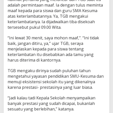
u
adalah permintaan maaf. Ia dengan tulus meminta
n
maaf kepada para siswa dan guru SMA Kesuma
j
atas keterlambatannya. Ya, TGB mengakui
u
n
keterlambatanya. Ia dijadwalkan tiba disekoah
g
tersesebut pukul 09.00 Wita.
k
e
“Ini lewat 30 menit, saya mohon maaf,”. “Ini tidak
S
baik, jangan ditiru, ya,” ujar TGB, seraya
e
k
menjelaskan kepada para siswa tentang
o
keterlambatan itu disebabkan ada tamu yang
l
harus diterima di kantornya.
a
h
TGB mengaku dirinya sudah puluhan tahun
K
a
mengetahui yayasan pendidikan SMU-Kesuma dan
t
memuji eksistensi sekolah itu yang dikenalnya
o
karena prestasi- prestasinya yang luar biasa.
l
i
“Jadi kalau tadi Kepala Sekolah menyampaikan
k
banyak prestasi yang sudah dicapai, bukanlah
sesuatu yang berlebihan,” katanya.