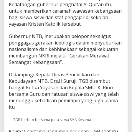
h
Kedatangan gubernur penghafal Al Qur’an itu,
a
untuk memberikan ceramah wawasan kebangsaan
f
bagi siswa-siswi dan staf pengajar di sekolah
a
yayasan Kristen Katolik tersebut.
l
A
l
Gubernur NTB, merupakan pelopor sekaligus
Q
penggagas gerakan ideologis dalam menyuburkan
u
nasionalisme dan kebhinekaan sebagai kekuatan
r
membangun NKRI melalui “Gerakan Merawat
'
a
Semangat Kebangsaan”.
n
M
Didampingi Kepala Dinas Pendidikan dan
e
Kebudayaan NTB, Drs.H.Suruji, TGB disambut
n
hangat Ketua Yayasan dan Kepala SMU-K, Rino
d
a
bersama Guru dan ratusan siswa-siswi yang telah
d
menunggu kehadiran pemimpin yang juga ulama
a
itu.
k
B
e
TGB berfoto bersama para siswa SMA Kesuma
r
k
Kalimat pertama yang meluncur dari TGB saat itu