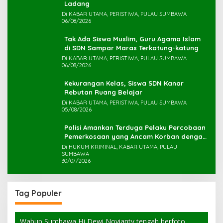
Ladang
Di KABAR UTAMA, PERISTIWA, PULAU SUMBAWA
06/08/2026
Tak Ada Siswa Muslim, Guru Agama Islam
di SDN Sampar Maras Terkatung-katung ‎
Di KABAR UTAMA, PERISTIWA, PULAU SUMBAWA
06/08/2026
Kekurangan Kelas, Siswa SDN Kanar
Rebutan Ruang Belajar
Di KABAR UTAMA, PERISTIWA, PULAU SUMBAWA
05/08/2026
Polisi Amankan Terduga Pelaku Percobaan
Pemerkosaan yang Ancam Korban dengan
Parang
Di HUKUM KRIMINAL, KABAR UTAMA, PULAU
SUMBAWA
30/07/2026
Tag Populer
Wabup Sumbawa Hj Dewi Novianty tengah berfoto