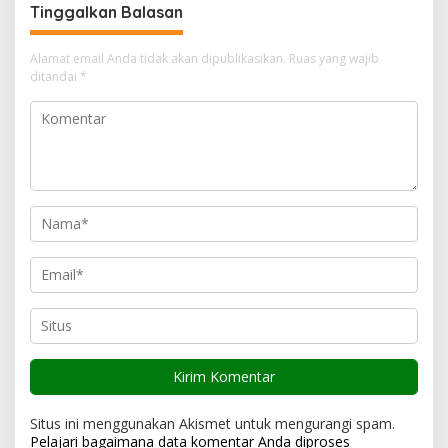
a
Tinggalkan Balasan
s
i
Alamat email Anda tidak akan dipublikasikan.
Ruas yang wajib
ditandai
*
p
o
s
Situs ini menggunakan Akismet untuk mengurangi spam.
Pelajari bagaimana data komentar Anda diproses