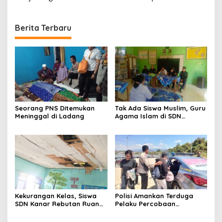
Berita Terbaru
Seorang PNS Ditemukan
Tak Ada Siswa Muslim, Guru
Meninggal di Ladang
Agama Islam di SDN
Sampar Maras Terkatung-
katung ‎
Kekurangan Kelas, Siswa
Polisi Amankan Terduga
SDN Kanar Rebutan Ruang
Pelaku Percobaan
Belajar
Pemerkosaan yang Ancam
Korban dengan Parang