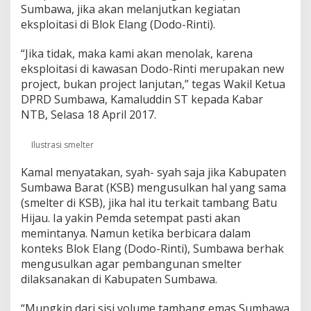
d
Sumbawa, jika akan melanjutkan kegiatan
i
eksploitasi di Blok Elang (Dodo-Rinti).
S
u
“Jika tidak, maka kami akan menolak, karena
m
eksploitasi di kawasan Dodo-Rinti merupakan new
b
a
project, bukan project lanjutan,” tegas Wakil Ketua
w
DPRD Sumbawa, Kamaluddin ST kepada Kabar
a
NTB, Selasa 18 April 2017.
H
a
r
Ilustrasi smelter
g
a
Kamal menyatakan, syah- syah saja jika Kabupaten
M
Sumbawa Barat (KSB) mengusulkan hal yang sama
a
(smelter di KSB), jika hal itu terkait tambang Batu
t
Hijau. Ia yakin Pemda setempat pasti akan
i
!
memintanya. Namun ketika berbicara dalam
!
konteks Blok Elang (Dodo-Rinti), Sumbawa berhak
mengusulkan agar pembangunan smelter
dilaksanakan di Kabupaten Sumbawa.
“Mungkin dari sisi volume tambang emas Sumbawa