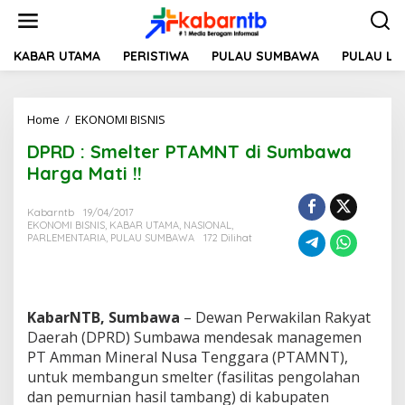
L
e
w
a
KABAR UTAMA
PERISTIWA
PULAU SUMBAWA
PULAU L
t
i
k
Home
/
EKONOMI BISNIS
D
e
P
k
DPRD : Smelter PTAMNT di Sumbawa
R
o
D
n
Harga Mati !!
:
t
S
e
Kabarntb
19/04/2017
m
n
EKONOMI BISNIS
,
KABAR UTAMA
,
NASIONAL
,
e
PARLEMENTARIA
,
PULAU SUMBAWA
172 Dilihat
l
t
e
r
P
KabarNTB, Sumbawa
– Dewan Perwakilan Rakyat
T
Daerah (DPRD) Sumbawa mendesak managemen
A
PT Amman Mineral Nusa Tenggara (PTAMNT),
M
untuk membangun smelter (fasilitas pengolahan
N
dan pemurnian hasil tambang) di kabupaten
T