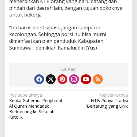
menerbitkan KTP orang yang baru datang dan
pindah dari daerah lain, dengan tujuan pokoknya
untuk bekerja.
“Ini harus diantisipasi, jangan sampai ini
kecolongan. Sehingga porsi itu bisa murni
dimanfaatkan oleh penduduk Kabupaten
Sumbawa,” demikian Kamaluddin.(Yus)
Ikuti Kami
N
Pos sebelumnya
Pos berikutnya
Ketika Gubernur Penghafal
NTB Punya Tradisi
a
Al Qur’an Mendadak
‘Bertarung’ yang Unik
v
Berkunjung ke Sekolah
Katolik
i
g