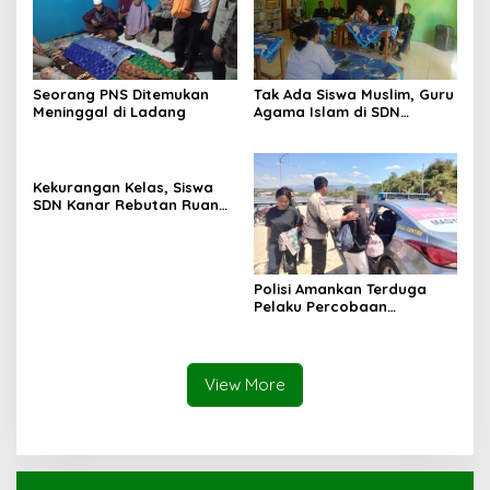
Seorang PNS Ditemukan
Tak Ada Siswa Muslim, Guru
Meninggal di Ladang
Agama Islam di SDN
Sampar Maras Terkatung-
katung ‎
Kekurangan Kelas, Siswa
SDN Kanar Rebutan Ruang
Belajar
Polisi Amankan Terduga
Pelaku Percobaan
Pemerkosaan yang Ancam
Korban dengan Parang
View More