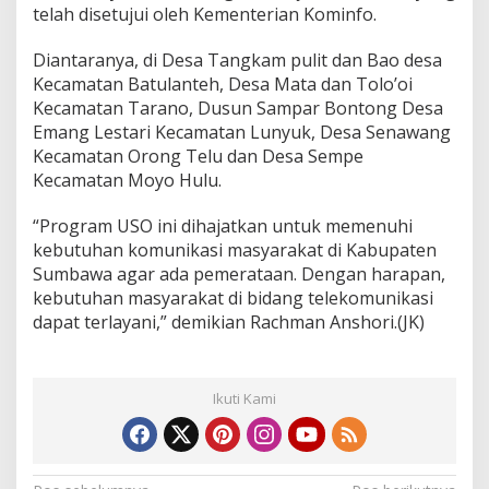
telah disetujui oleh Kementerian Kominfo.
e
r
a
Diantaranya, di Desa Tangkam pulit dan Bao desa
T
Kecamatan Batulanteh, Desa Mata dan Tolo’oi
e
Kecamatan Tarano, Dusun Sampar Bontong Desa
r
Emang Lestari Kecamatan Lunyuk, Desa Senawang
j
a
Kecamatan Orong Telu dan Desa Sempe
n
Kecamatan Moyo Hulu.
g
k
“Program USO ini dihajatkan untuk memenuhi
a
kebutuhan komunikasi masyarakat di Kabupaten
u
S
Sumbawa agar ada pemerataan. Dengan harapan,
i
kebutuhan masyarakat di bidang telekomunikasi
g
dapat terlayani,” demikian Rachman Anshori.(JK)
n
a
l
K
Ikuti Kami
o
m
u
n
i