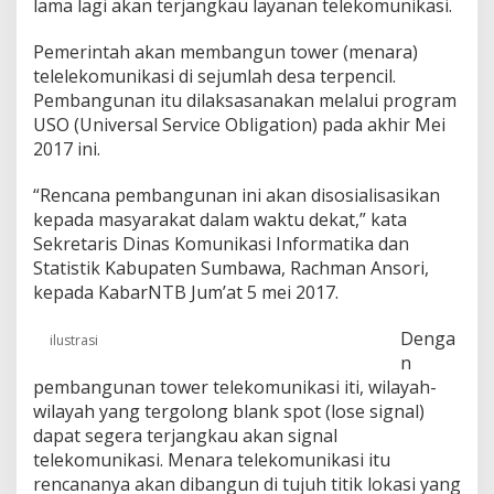
lama lagi akan terjangkau layanan telekomunikasi.
D
e
Pemerintah akan membangun tower (menara)
s
a
telelekomunikasi di sejumlah desa terpencil.
T
Pembangunan itu dilaksasanakan melalui program
e
USO (Universal Service Obligation) pada akhir Mei
r
2017 ini.
p
e
n
“Rencana pembangunan ini akan disosialisasikan
c
kepada masyarakat dalam waktu dekat,” kata
i
Sekretaris Dinas Komunikasi Informatika dan
l
Statistik Kabupaten Sumbawa, Rachman Ansori,
d
kepada KabarNTB Jum’at 5 mei 2017.
i
S
u
Denga
ilustrasi
m
n
b
pembangunan tower telekomunikasi iti, wilayah-
a
wilayah yang tergolong blank spot (lose signal)
w
a
dapat segera terjangkau akan signal
S
telekomunikasi. Menara telekomunikasi itu
e
rencananya akan dibangun di tujuh titik lokasi yang
g