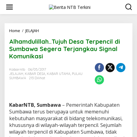
L
e
w
a
t
i
Home
/
JELAJAH
A
k
l
Alhamdulillah..Tujuh Desa Terpencil di
e
h
k
a
Sumbawa Segera Terjangkau Signal
o
m
Komunikasi
n
d
t
u
e
l
Kabarntb
06/05/2017
n
JELAJAH
,
KABAR DESA
,
KABAR UTAMA
,
PULAU
i
SUMBAWA
213 Dilihat
l
l
a
h
.
KabarNTB, Sumbawa
– Pemerintah Kabupaten
.
Sumbawa terus berupaya untuk memenuhi
T
kebutuhan masyarakat di bidang telekomunikasi,
u
j
khususnya di wilayah-wilayah terpencil. Sejumlah
u
wilayah terpencil di Kabupaten Sumbawa, tidak
h