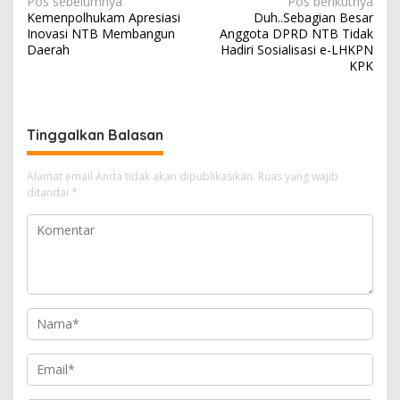
N
Pos sebelumnya
Pos berikutnya
k
Kemenpolhukam Apresiasi
Duh..Sebagian Besar
a
a
Inovasi NTB Membangun
Anggota DPRD NTB Tidak
s
v
Daerah
Hadiri Sosialisasi e-LHKPN
i
KPK
i
g
a
Tinggalkan Balasan
s
i
Alamat email Anda tidak akan dipublikasikan.
Ruas yang wajib
ditandai
*
p
o
s